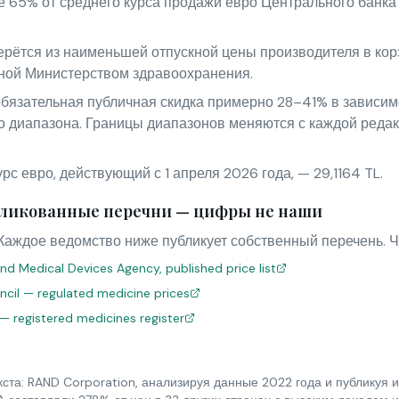
е 65% от среднего курса продажи евро Центрального банк
рётся из наименьшей отпускной цены производителя в кор
ной Министерством здравоохранения.
бязательная публичная скидка примерно 28–41% в зависимо
о диапазона. Границы диапазонов меняются с каждой редак
с евро, действующий с 1 апреля 2026 года, — 29,1164 TL.
ликованные перечни — цифры не наши
Каждое ведомство ниже публикует собственный перечень. Ч
nd Medical Devices Agency, published price list
uncil — regulated medicine prices
 — registered medicines register
ста: RAND Corporation, анализируя данные 2022 года и публикуя и