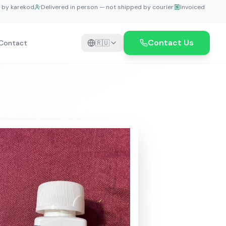
e by karekod
Delivered in person — not shipped by courier
Invoiced
Contact Us
Contact
🇷🇺