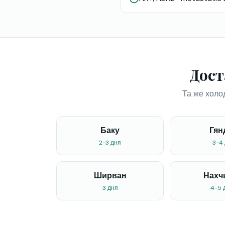
Дост
Та же холо
Баку
Гян
2-3 дня
3-4
Ширван
Нахч
3 дня
4-5 