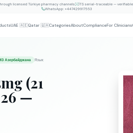
hrough licensed Türkiye pharmacy channels
İTS serial-traceable — verifiabl
WhatsApp:
+447429917553
ducts
UAE 🇦🇪
Qatar 🇶🇦
Categories
About
Compliance
For Clinicians
МЗ Азербайджана
Язык
:
5mg (21
026 —