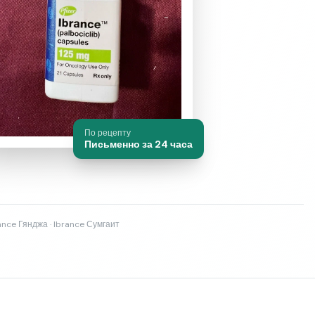
По рецепту
Письменно за 24 часа
rance Гянджа · Ibrance Сумгаит