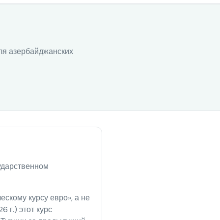
для азербайджанских
сударственном
скому курсу евро», а не
 г.) этот курс