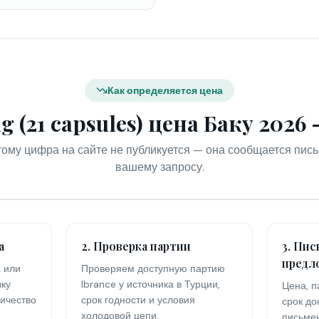
Как определяется цена
g (21 capsules) цена Баку 2026
ому цифра на сайте не публикуется — она сообщается пись
вашему запросу.
а
2. Проверка партии
3. Пи
предл
 или
Проверяем доступную партию
вку
Ibrance у источника в Турции,
Цена, п
личество
срок годности и условия
срок д
холодовой цепи.
письме