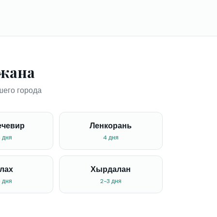
джана
шего города
ечевир
Ленкорань
 дня
4 дня
лах
Хырдалан
 дня
2-3 дня