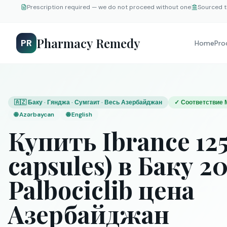
Prescription required — we do not proceed without one
Sourced t
Pharmacy Remedy
PR
Home
Pro
🇦🇿 Баку · Гянджа · Сумгаит · Весь Азербайджан
✓
Соответствие 
🌐
Azərbaycan
🌐
English
Купить Ibrance 12
capsules) в Баку 2
Palbociclib цена
Азербайджан