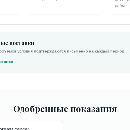
даём.
ные поставки
 объёмов условия подтверждаются письменно на каждый период
ставки
Одобренные показания
breast cancer