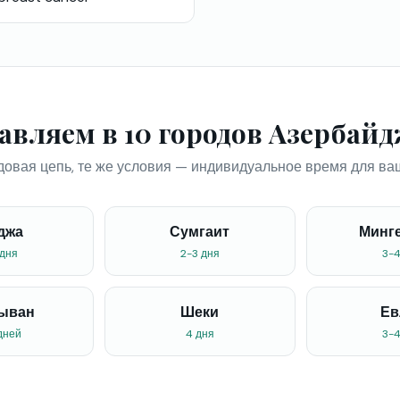
авляем в 10 городов Азербай
довая цепь, те же условия — индивидуальное время для ва
джа
Сумгаит
Минг
 дня
2-3 дня
3-4
ыван
Шеки
Ев
дней
4 дня
3-4