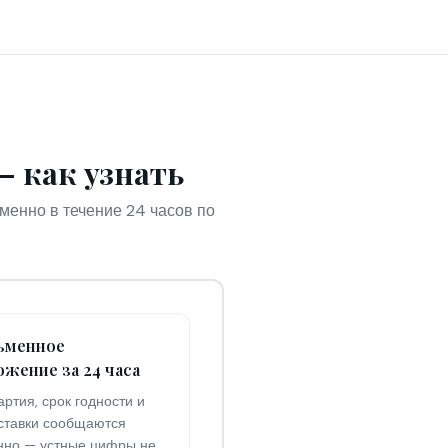
 — как узнать
менно в течение 24 часов по
сьменное
ожение за 24 часа
артия, срок годности и
оставки сообщаются
нно — устные цифры не