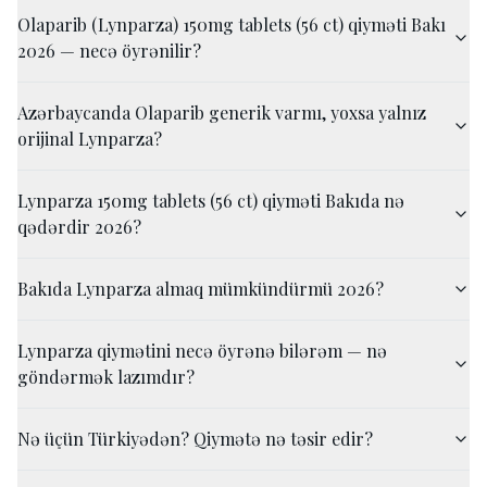
Olaparib (Lynparza) 150mg tablets (56 ct) qiyməti Bakı
2026 — necə öyrənilir?
Azərbaycanda Olaparib generik varmı, yoxsa yalnız
orijinal Lynparza?
Lynparza 150mg tablets (56 ct) qiyməti Bakıda nə
qədərdir 2026?
Bakıda Lynparza almaq mümkündürmü 2026?
Lynparza qiymətini necə öyrənə bilərəm — nə
göndərmək lazımdır?
Nə üçün Türkiyədən? Qiymətə nə təsir edir?