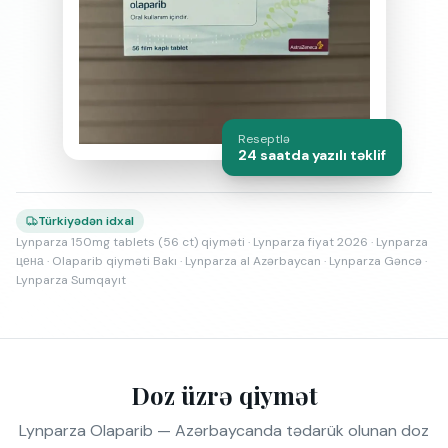
Reseptlə
24 saatda yazılı təklif
Türkiyədən idxal
Lynparza 150mg tablets (56 ct) qiyməti · Lynparza fiyat 2026 · Lynparza
цена · Olaparib qiyməti Bakı · Lynparza al Azərbaycan · Lynparza Gəncə ·
Lynparza Sumqayıt
Doz üzrə qiymət
Lynparza Olaparib — Azərbaycanda tədarük olunan doz