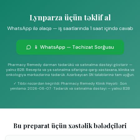
Lynparza üçün təklif al
WhatsApp ilə əlaqə — iş saatlarında 1 saat içində cavab
📱 WhatsApp — Təchizat Sorğusu
Pharmacy Remedy dərman tədarükü və satınalma dəstəyi göstərir —
yalnız B2B. Reseptə və ya satınalma sifarişinə qarşı xəstəxana, klinika və
onkologiya mərkəzlərinə tədarük. Azərbaycan SN tələblərinə tam uyğun.
✓
Tibbi nəzərdən keçirildi: Pharmacy Remedy Klinik Heyəti
·
Son
yeniləmə
:
2026-08-07
·
Tədarük və satınalma dəstəyi — yalnız B2B
Bu preparat üçün xəstəlik bələdçiləri