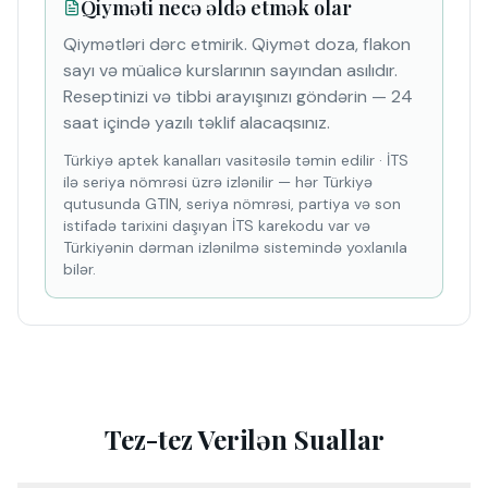
Qiyməti necə əldə etmək olar
Qiymətləri dərc etmirik. Qiymət doza, flakon
sayı və müalicə kurslarının sayından asılıdır.
Reseptinizi və tibbi arayışınızı göndərin — 24
saat içində yazılı təklif alacaqsınız.
Türkiyə aptek kanalları vasitəsilə təmin edilir
·
İTS
ilə seriya nömrəsi üzrə izlənilir — hər Türkiyə
qutusunda GTIN, seriya nömrəsi, partiya və son
istifadə tarixini daşıyan İTS karekodu var və
Türkiyənin dərman izlənilmə sistemində yoxlanıla
bilər.
Tez-tez Verilən Suallar