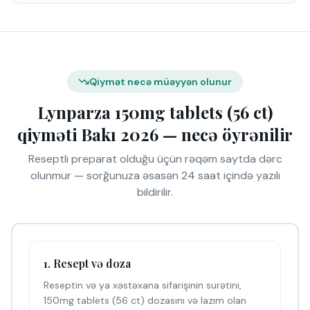
Qiymət necə müəyyən olunur
Lynparza 150mg tablets (56 ct)
qiyməti Bakı 2026 — necə öyrənilir
Reseptli preparat olduğu üçün rəqəm saytda dərc
olunmur — sorğunuza əsasən 24 saat içində yazılı
bildirilir.
1. Resept və doza
Reseptin və ya xəstəxana sifarişinin surətini,
150mg tablets (56 ct) dozasını və lazım olan