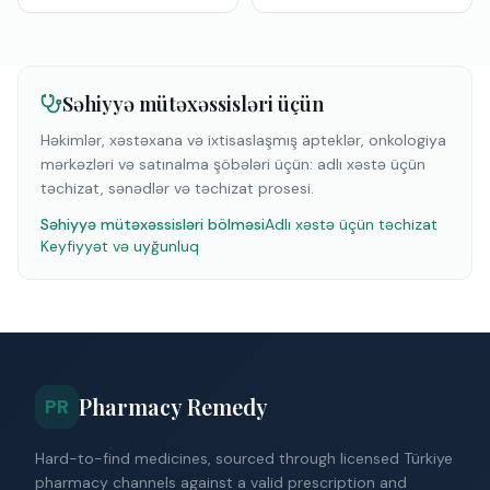
Səhiyyə mütəxəssisləri üçün
Həkimlər, xəstəxana və ixtisaslaşmış apteklər, onkologiya
mərkəzləri və satınalma şöbələri üçün: adlı xəstə üçün
təchizat, sənədlər və təchizat prosesi.
Səhiyyə mütəxəssisləri bölməsi
Adlı xəstə üçün təchizat
Keyfiyyət və uyğunluq
Pharmacy Remedy
PR
Hard-to-find medicines, sourced through licensed Türkiye
pharmacy channels against a valid prescription and