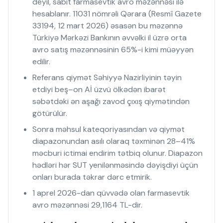
deyil, sabit farmasevtik avro məzənnəsi ilə
hesablanır. 11031 nömrəli Qərara (Resmî Gazete
33194, 12 mart 2026) əsasən bu məzənnə
Türkiyə Mərkəzi Bankının əvvəlki il üzrə orta
avro satış məzənnəsinin 65%-i kimi müəyyən
edilir.
Referans qiymət Səhiyyə Nazirliyinin təyin
etdiyi beş–on Aİ üzvü ölkədən ibarət
səbətdəki ən aşağı zavod çıxış qiymətindən
götürülür.
Sonra məhsul kateqoriyasından və qiymət
diapazonundan asılı olaraq təxminən 28–41%
məcburi ictimai endirim tətbiq olunur. Diapazon
hədləri hər SUT yenilənməsində dəyişdiyi üçün
onları burada təkrar dərc etmirik.
1 aprel 2026-dan qüvvədə olan farmasevtik
avro məzənnəsi 29,1164 TL-dir.