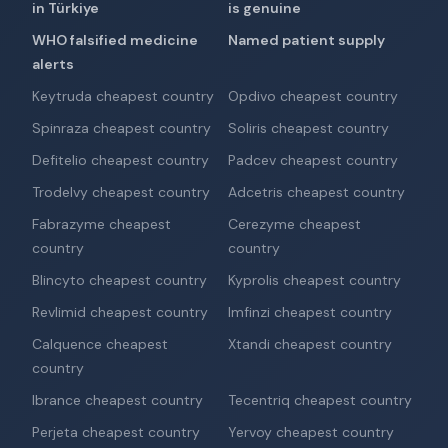
in Türkiye
is genuine
WHO falsified medicine
Named patient supply
alerts
Keytruda cheapest country
Opdivo cheapest country
Spinraza cheapest country
Soliris cheapest country
Defitelio cheapest country
Padcev cheapest country
Trodelvy cheapest country
Adcetris cheapest country
Fabrazyme cheapest
Cerezyme cheapest
country
country
Blincyto cheapest country
Kyprolis cheapest country
Revlimid cheapest country
Imfinzi cheapest country
Calquence cheapest
Xtandi cheapest country
country
Ibrance cheapest country
Tecentriq cheapest country
Perjeta cheapest country
Yervoy cheapest country