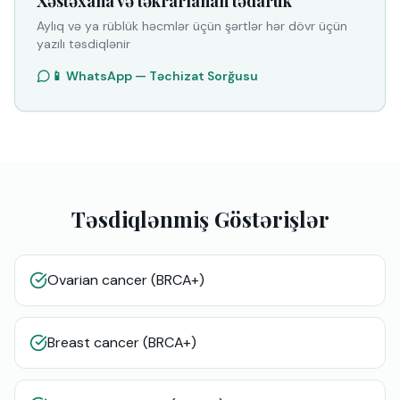
Xəstəxana və təkrarlanan tədarük
Aylıq və ya rüblük həcmlər üçün şərtlər hər dövr üçün
yazılı təsdiqlənir
📱 WhatsApp — Təchizat Sorğusu
Təsdiqlənmiş Göstərişlər
Ovarian cancer (BRCA+)
Breast cancer (BRCA+)