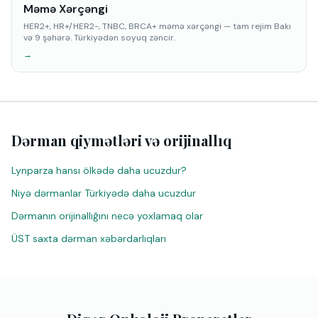
Məmə Xərçəngi
HER2+, HR+/HER2-, TNBC, BRCA+ məmə xərçəngi — tam rejim Bakı
və 9 şəhərə. Türkiyədən soyuq zəncir.
→
Dərman qiymətləri və orijinallıq
Lynparza hansı ölkədə daha ucuzdur?
Niyə dərmanlar Türkiyədə daha ucuzdur
Dərmanın orijinallığını necə yoxlamaq olar
ÜST saxta dərman xəbərdarlıqları