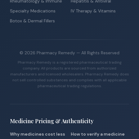
Rheumatology & Immune
Hepatitis & Antiviral
Specialty Medications
IV Therapy & Vitamins
Botox & Dermal Fillers
©
2026
Pharmacy Remedy
— All Rights Reserved
Pharmacy Remedy is a registered pharmaceutical trading
company. All products are sourced from authorized
manufacturers and licensed wholesalers. Pharmacy Remedy does
not sell controlled substances and complies with all applicable
pharmaceutical trading regulations.
Medicine Pricing & Authenticity
Why medicines cost less
How to verify a medicine