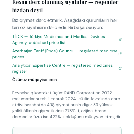
Rəsmi dərc olunmuş siyahılar — rəqəmlər
bizdən deyil
Biz qiymət dərc etmirik. Aşağıdaki qurumların hər
biri öz siyahısını dərc edir. Birbaşa oxuyun:
TİTCK — Türkiye Medicines and Medical Devices
Agency, published price list
Azerbaijan Tariff (Price) Council — regulated medicine
prices
Analytical Expertise Centre — registered medicines
register
Özünüz müqayisə edin.
Beynəlxalq kontekst üçün: RAND Corporation 2022
məlumatlarını təhlil edərək 2024-cü ilin fevralında dərc
etdiyi hesabatda ABŞ qiymətlərinin digər 33 yüksək
gəlirli ölkənin qiymətlərinin 278%-i, orijinal brend
dərmanlar üzrə isə 422%-i olduğunu müəyyən etmişdir.