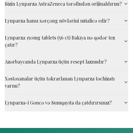
Sizin Lynparza AstraZeneca tərəfindən orijinaldırmı?
Lynparza hansı xərçəng növlərini müalicə edir?
Lynparza 150mg tablets (56 ct) Bakıya nə qədər tez
çatır?
Azərbaycanda Lynparza üçün resept lazımdır?
Xəstəxanalar üçün təkrarlanan Lynparza təchizatı
varmı?
Lynparza-i Gəncə və Sumqayıta da çatdırırsınız?