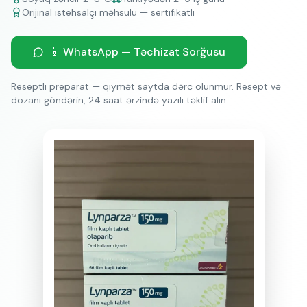
Orijinal istehsalçı məhsulu — sertifikatlı
📱 WhatsApp — Təchizat Sorğusu
Reseptli preparat — qiymət saytda dərc olunmur. Resept və
dozanı göndərin, 24 saat ərzində yazılı təklif alın.