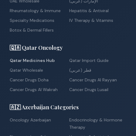
UAE Wholesale
الإمارات (عربي)
Rheumatology & Immune
Hepatitis & Antiviral
Specialty Medications
IV Therapy & Vitamins
Botox & Dermal Fillers
🇶🇦 Qatar Oncology
Qatar Medicines Hub
Qatar Import Guide
Qatar Wholesale
قطر (عربي)
Cancer Drugs Doha
Cancer Drugs Al Rayyan
Cancer Drugs Al Wakrah
Cancer Drugs Lusail
🇦🇿 Azerbaijan Categories
Oncology Azerbaijan
Endocrinology & Hormone
Therapy