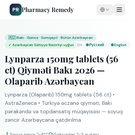
Pharmacy Remedy
PR
🇦🇿 Bakı · Gəncə · Sumqayıt · Bütün Azərbaycan
✓
Azərbaycan Səhiyyə Nazirliyi uyğun
Dil
:
🌐
Русский
🌐
English
Lynparza 150mg tablets (56
ct) Qiyməti Bakı 2026 —
Olaparib Azərbaycan
Lynparza (Olaparib) 150mg tablets (56 ct) •
AstraZeneca • Türkiyə əczanə qiyməti, Bakı
pərakəndə və topdansatış müqayisəsi — soyuq
zəncir Azərbaycana çatdırılma
Soyuq zəncir 2-8°C
Türkiyədən 2-5 iş günü