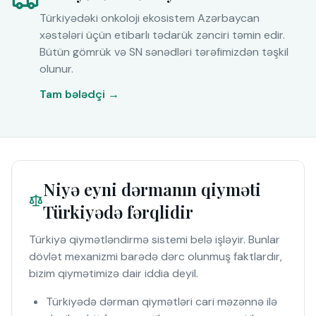
Türkiyədəki onkoloji ekosistem Azərbaycan
xəstələri üçün etibarlı tədarük zənciri təmin edir.
Bütün gömrük və SN sənədləri tərəfimizdən təşkil
olunur.
Tam bələdçi →
Niyə eyni dərmanın qiyməti
Türkiyədə fərqlidir
Türkiyə qiymətləndirmə sistemi belə işləyir. Bunlar
dövlət mexanizmi barədə dərc olunmuş faktlardır,
bizim qiymətimizə dair iddia deyil.
Türkiyədə dərman qiymətləri cari məzənnə ilə