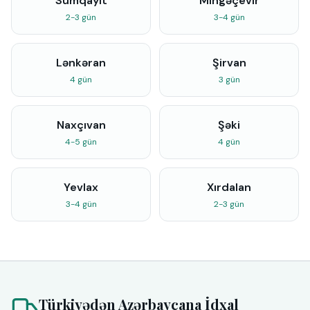
Sumqayıt
Mingəçevir
2-3 gün
3-4 gün
Lənkəran
Şirvan
4 gün
3 gün
Naxçıvan
Şəki
4-5 gün
4 gün
Yevlax
Xırdalan
3-4 gün
2-3 gün
Türkiyədən Azərbaycana İdxal