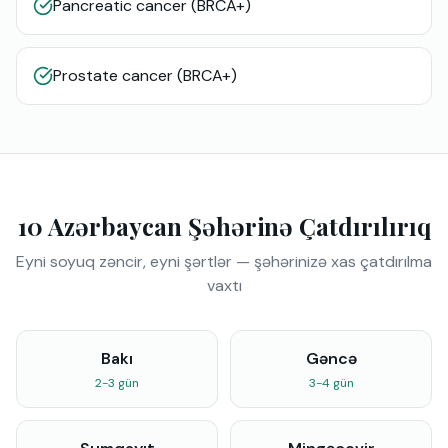
Pancreatic cancer (BRCA+)
Prostate cancer (BRCA+)
10 Azərbaycan Şəhərinə Çatdırılırıq
Eyni soyuq zəncir, eyni şərtlər — şəhərinizə xas çatdırılma
vaxtı
Bakı
Gəncə
2-3 gün
3-4 gün