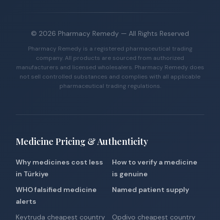
©
2026
Pharmacy Remedy
— All Rights Reserved
Pharmacy Remedy is a registered pharmaceutical trading
company. All products are sourced from authorized
manufacturers and licensed wholesalers. Pharmacy Remedy does
not sell controlled substances and complies with all applicable
pharmaceutical trading regulations.
Medicine Pricing & Authenticity
Why medicines cost less
How to verify a medicine
in Türkiye
is genuine
WHO falsified medicine
Named patient supply
alerts
Keytruda cheapest country
Opdivo cheapest country