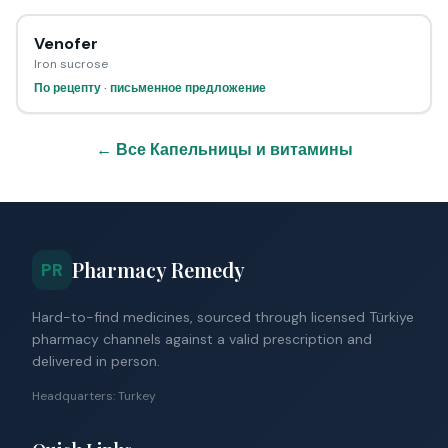
Venofer
Iron sucrose
По рецепту · письменное предложение
← Все Капельницы и витамины
Pharmacy Remedy
PR
Hard-to-find medicines, sourced through licensed Türkiye
pharmacy channels against a valid prescription and
delivered in person.
Headquarters: Turkey