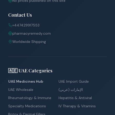
No prices published on this site
Contact Us
+447429917553
pharmacyremedy.com
Worldwide Shipping
🇦🇪 UAE Categories
UAE Medicines Hub
UAE Import Guide
UAE Wholesale
الإمارات (عربي)
Rheumatology & Immune
Hepatitis & Antiviral
Specialty Medications
IV Therapy & Vitamins
Botox & Dermal Fillers