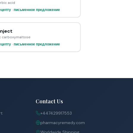
rbic acid
ецепту · письменное предложение
inject
ic carboxymaltose
ецепту · письменное предложение
Contact Us
rt
+447429917553
pharmacyremedy.com
Worldwide Shipping