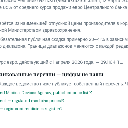
огласно Решению № 11031 (Resmî Gazete 33194, 12 марта 2026
е 65% от среднего курса продажи евро Центрального банк
рётся из наименьшей отпускной цены производителя в кор
ной Министерством здравоохранения.
бязательная публичная скидка примерно 28–41% в зависимо
о диапазона. Границы диапазонов меняются с каждой редак
с евро, действующий с 1 апреля 2026 года, — 29,1164 TL.
ликованные перечни — цифры не наши
Каждое ведомство ниже публикует собственный перечень. Ч
nd Medical Devices Agency, published price list
uncil — regulated medicine prices
 — registered medicines register