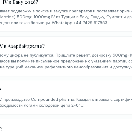
IV в Баку 2026?
вает поддержку в поиске и закупке препаратов и поставляет ориги
cleotide) 500mg-1000mg IV из Турции в Баку, Гянджу, Сумгаит и д
ецепт или заказ больницы. WhatsApp +44 7429 917553.
IV в Азербайджане?
тому цифра не публикуется. Пришлите рецепт, дозировку 500mg-
часов вы получите письменное предложение с указанием партии, ср
я на турецкий механизм референтного ценообразования и доступну
?
V, производство Compounded pharma. Каждая отправка с сертифик
бходимости логами холодовой цепи 2-8°C.
я?