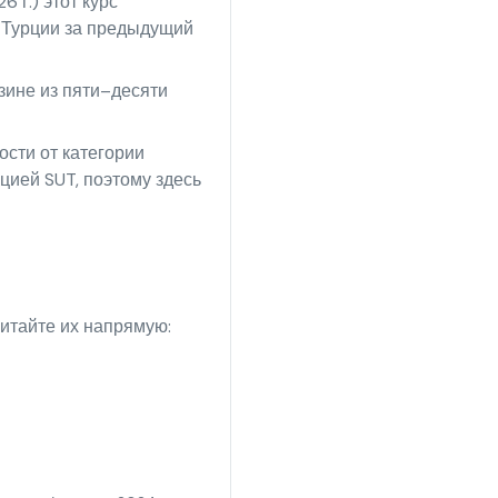
 г.) этот курс
а Турции за предыдущий
зине из пяти–десяти
сти от категории
цией SUT, поэтому здесь
итайте их напрямую: