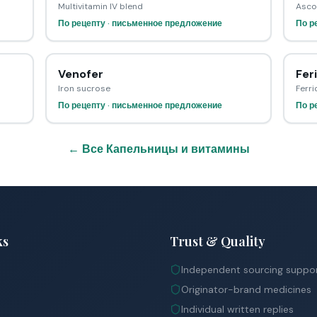
Multivitamin IV blend
Asco
По рецепту · письменное предложение
По р
Venofer
Fer
Iron sucrose
Ferr
По рецепту · письменное предложение
По р
← Все Капельницы и витамины
ks
Trust & Quality
Independent sourcing suppo
Originator-brand medicines
Individual written replies