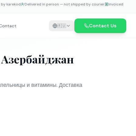
e by karekod
Delivered in person — not shipped by courier
Invoiced
Contact Us
Contact
🇷🇺
в Азербайджан
апельницы и витамины. Доставка