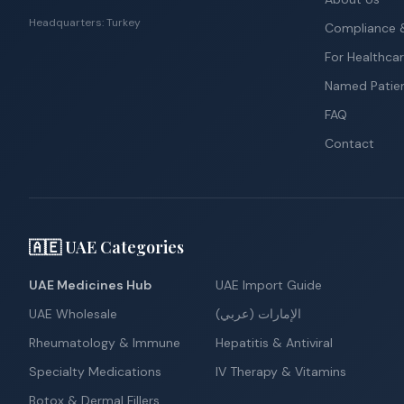
Headquarters: Turkey
Compliance &
For Healthcar
Named Patie
FAQ
Contact
🇦🇪 UAE Categories
UAE Medicines Hub
UAE Import Guide
UAE Wholesale
الإمارات (عربي)
Rheumatology & Immune
Hepatitis & Antiviral
Specialty Medications
IV Therapy & Vitamins
Botox & Dermal Fillers