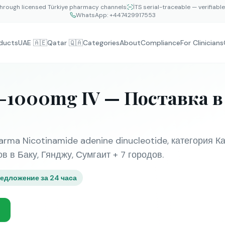
hrough licensed Türkiye pharmacy channels
İTS serial-traceable — verifiabl
WhatsApp:
+447429917553
ducts
UAE 🇦🇪
Qatar 🇶🇦
Categories
About
Compliance
For Clinicians
-1000mg IV — Поставка 
a Nicotinamide adenine dinucleotide, категория К
 в Баку, Гянджу, Сумгаит + 7 городов.
едложение за 24 часа