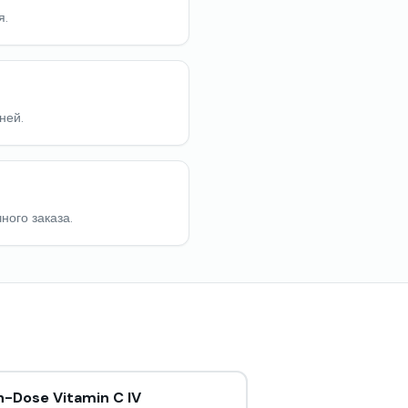
я.
ней.
ного заказа.
h-Dose Vitamin C IV