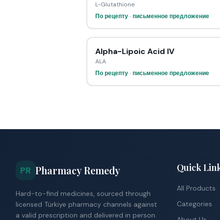
L-Glutathione
По рецепту · письменное предложение
Alpha-Lipoic Acid IV
ALA
По рецепту · письменное предложение
Quick Lin
Pharmacy Remedy
PR
All Products
Hard-to-find medicines, sourced through
Categories
licensed Türkiye pharmacy channels against
a valid prescription and delivered in person.
About Us