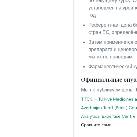
по текущему курсу. С
установлен на уровн
год.
Референтная цена бе
стран ЕС, определён
Затем применяется о
препарата и ценовог
мы их не приводим.
Фармацевтический кур
Официальные опуб
Мы не публикуем цены. 
TİTCK — Türkiye Medicines a
Azerbaijan Tariff (Price) Co
Analytical Expertise Centre
Сравните сами.