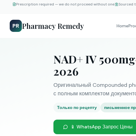
Prescription required — we do not proceed without one
Sourced t
Pharmacy Remedy
PR
Home
Pro
NAD+ IV 500mg
2026
Оригинальный Compounded pharm
с полным комплектом документов
Только по рецепту
письменное пр
📱 WhatsApp Запрос Цены