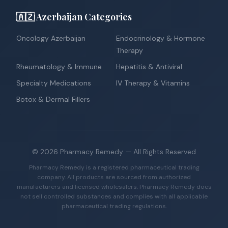
🇦🇿 Azerbaijan Categories
Oncology Azerbaijan
Endocrinology & Hormone
Therapy
Rheumatology & Immune
Hepatitis & Antiviral
Specialty Medications
IV Therapy & Vitamins
Botox & Dermal Fillers
©
2026
Pharmacy Remedy
— All Rights Reserved
Pharmacy Remedy is a registered pharmaceutical trading
company. All products are sourced from authorized
manufacturers and licensed wholesalers. Pharmacy Remedy does
not sell controlled substances and complies with all applicable
pharmaceutical trading regulations.