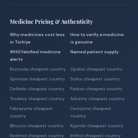
Medicine Pricing & Authenticity
Why medicines cost less
How to verify a medicine
in Türkiye
is genuine
WHO falsified medicine
Named patient supply
alerts
Keytruda cheapest country
Opdivo cheapest country
Spinraza cheapest country
Soliris cheapest country
Defitelio cheapest country
Padcev cheapest country
Trodelvy cheapest country
Adcetris cheapest country
Fabrazyme cheapest
Cerezyme cheapest
country
country
Blincyto cheapest country
Kyprolis cheapest country
Revlimid cheapest country
Imfinzi cheapest country