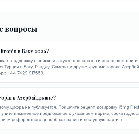
е вопросы
tropin в Баку 2026?
ает поддержку в поиске и закупке препаратов и поставляет ориги
из Турции в Баку, Гянджу, Сумгаит и другие крупные города Азерба
App +44 7429 917553.
tropin в Азербайджане?
ому цифра не публикуется. Пришлите рецепт, дозировку 15mg Flex
лучите письменное предложение с указанием партии, срока годност
анизм референтного ценообразования и доступную партию.