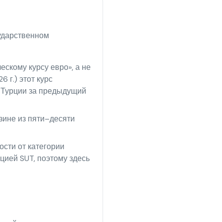
сударственном
скому курсу евро», а не
 г.) этот курс
а Турции за предыдущий
зине из пяти–десяти
сти от категории
цией SUT, поэтому здесь