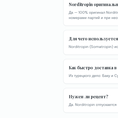
Norditropin оригиналь
Да — 100% оригинал Norditr
номерами партий и при нео
Для чего используетс
Norditropin (Somatropin) и
Как быстро доставка в
Из турецкого депо: Баку и 
Нужен ли рецепт?
Да. Norditropin отпускается