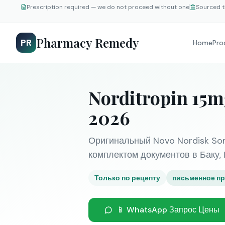
Prescription required — we do not proceed without one
Sourced t
Pharmacy Remedy
PR
Home
Pro
Norditropin 15
2026
Оригинальный Novo Nordisk Som
комплектом документов в Баку, 
Только по рецепту
письменное пр
📱 WhatsApp Запрос Цены