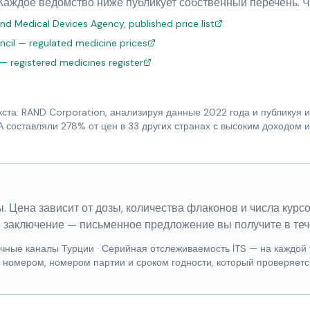
Каждое ведомство ниже публикует собственный перечень. Ч
nd Medical Devices Agency, published price list
uncil — regulated medicine prices
 — registered medicines register
ста: RAND Corporation, анализируя данные 2022 года и публикуя и
А составляли 278% от цен в 33 других странах с высоким доходом
. Цена зависит от дозы, количества флаконов и числа курс
 заключение — письменное предложение вы получите в теч
ечные каналы Турции
·
Серийная отслеживаемость İTS — на каждой 
м номером, номером партии и сроком годности, который проверяетс