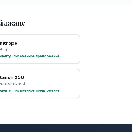
айджане
itrope
tropin
ецепту · письменное предложение
tanon 250
osterone blend
ецепту · письменное предложение