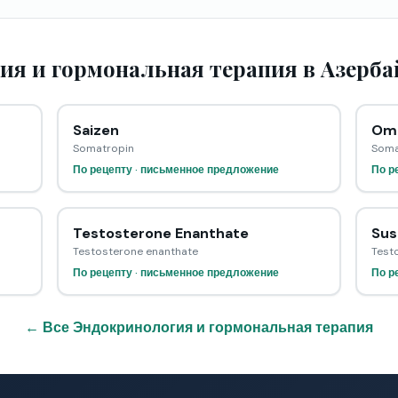
ия и гормональная терапия в Азерб
Saizen
Omn
Somatropin
Soma
По рецепту · письменное предложение
По р
Testosterone Enanthate
Sus
Testosterone enanthate
Test
По рецепту · письменное предложение
По р
← Все Эндокринология и гормональная терапия