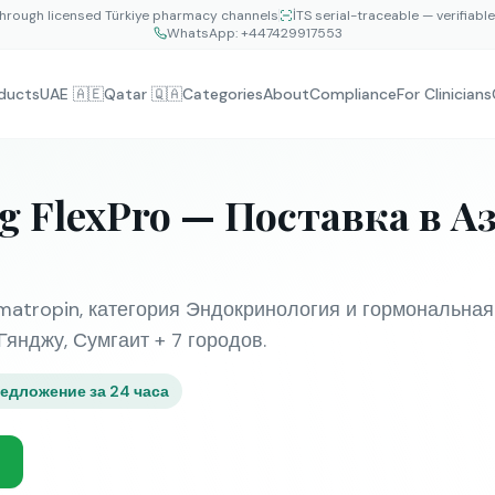
hrough licensed Türkiye pharmacy channels
İTS serial-traceable — verifiabl
WhatsApp:
+447429917553
ducts
UAE 🇦🇪
Qatar 🇶🇦
Categories
About
Compliance
For Clinicians
mg FlexPro — Поставка в 
atropin, категория Эндокринология и гормональная
Гянджу, Сумгаит + 7 городов.
едложение за 24 часа