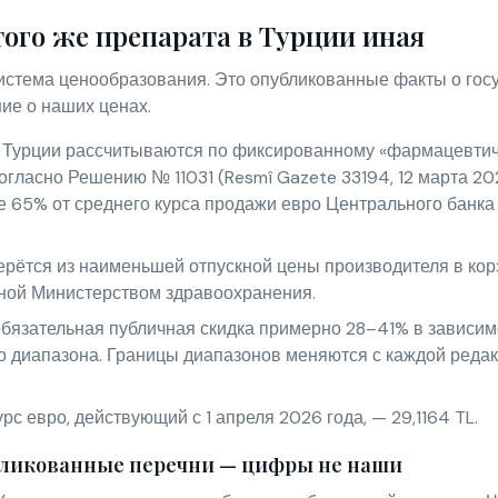
того же препарата в Турции иная
система ценообразования. Это опубликованные факты о го
ние о наших ценах.
 Турции рассчитываются по фиксированному «фармацевтиче
огласно Решению № 11031 (Resmî Gazete 33194, 12 марта 2026
е 65% от среднего курса продажи евро Центрального банк
рётся из наименьшей отпускной цены производителя в кор
ной Министерством здравоохранения.
бязательная публичная скидка примерно 28–41% в зависимо
о диапазона. Границы диапазонов меняются с каждой редак
с евро, действующий с 1 апреля 2026 года, — 29,1164 TL.
ликованные перечни — цифры не наши