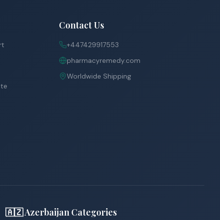
Contact Us
rt
+447429917553
pharmacyremedy.com
Worldwide Shipping
ite
🇦🇿 Azerbaijan Categories