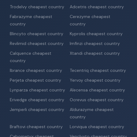
Trodelvy cheapest country
Adcetris cheapest country
Fabrazyme cheapest
Cerezyme cheapest
country
country
Blincyto cheapest country
Kyprolis cheapest country
Revlimid cheapest country
Imfinzi cheapest country
Calquence cheapest
Xtandi cheapest country
country
Ibrance cheapest country
Tecentriq cheapest country
Perjeta cheapest country
Yervoy cheapest country
Lynparza cheapest country
Alecensa cheapest country
Erivedge cheapest country
Ocrevus cheapest country
Jemperli cheapest country
Aldurazyme cheapest
country
Braftovi cheapest country
Lorviqua cheapest country
Cabometyx cheapest
Venclyxto cheapest country