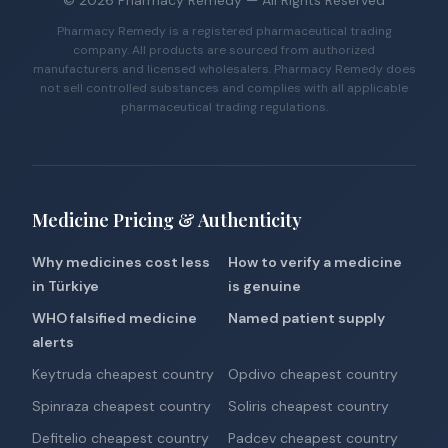
©
2026
Pharmacy Remedy
— All Rights Reserved
Pharmacy Remedy is a registered pharmaceutical trading
company. All products are sourced from authorized
manufacturers and licensed wholesalers. Pharmacy Remedy does
not sell controlled substances and complies with all applicable
pharmaceutical trading regulations.
Medicine Pricing & Authenticity
Why medicines cost less
How to verify a medicine
in Türkiye
is genuine
WHO falsified medicine
Named patient supply
alerts
Keytruda cheapest country
Opdivo cheapest country
Spinraza cheapest country
Soliris cheapest country
Defitelio cheapest country
Padcev cheapest country