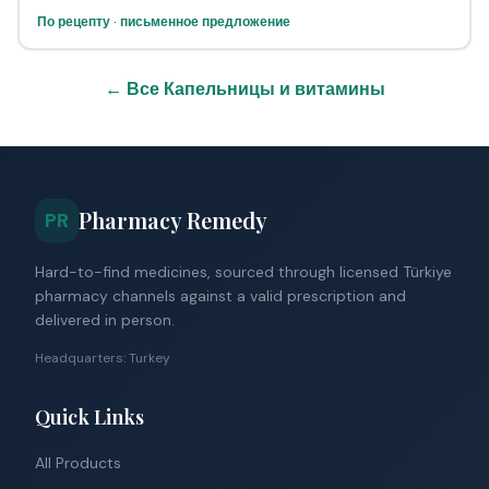
По рецепту · письменное предложение
← Все Капельницы и витамины
Pharmacy Remedy
PR
Hard-to-find medicines, sourced through licensed Türkiye
pharmacy channels against a valid prescription and
delivered in person.
Headquarters: Turkey
Quick Links
All Products