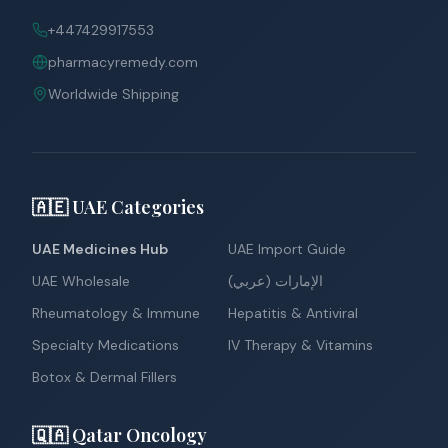
+447429917553
pharmacyremedy.com
Worldwide Shipping
🇦🇪 UAE Categories
UAE Medicines Hub
UAE Import Guide
UAE Wholesale
الإمارات (عربي)
Rheumatology & Immune
Hepatitis & Antiviral
Specialty Medications
IV Therapy & Vitamins
Botox & Dermal Fillers
🇶🇦 Qatar Oncology