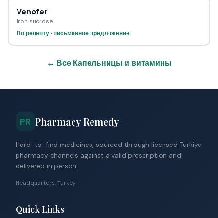
Venofer
Iron sucrose
По рецепту · письменное предложение
← Все Капельницы и витамины
Pharmacy Remedy
PR
Hard-to-find medicines, sourced through licensed Türkiye
pharmacy channels against a valid prescription and
delivered in person.
Headquarters: Turkey
Quick Links