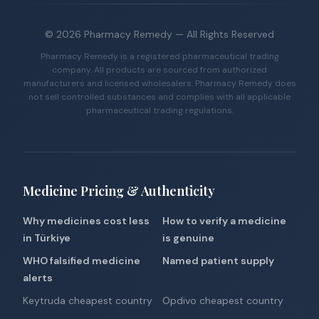
©
2026
Pharmacy Remedy
— All Rights Reserved
Pharmacy Remedy is a registered pharmaceutical trading
company. All products are sourced from authorized
manufacturers and licensed wholesalers. Pharmacy Remedy does
not sell controlled substances and complies with all applicable
pharmaceutical trading regulations.
Medicine Pricing & Authenticity
Why medicines cost less
How to verify a medicine
in Türkiye
is genuine
WHO falsified medicine
Named patient supply
alerts
Keytruda cheapest country
Opdivo cheapest country