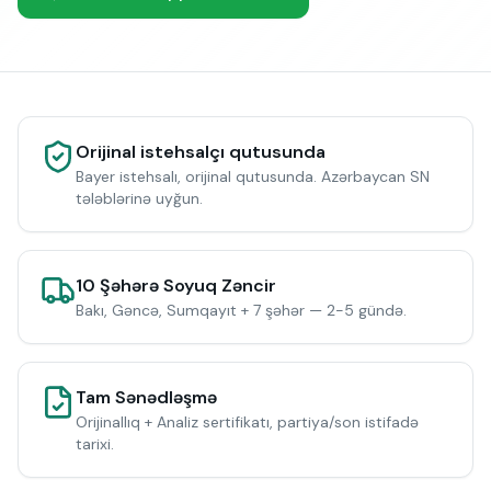
Orijinal istehsalçı qutusunda
Bayer istehsalı, orijinal qutusunda. Azərbaycan SN
tələblərinə uyğun.
10 Şəhərə Soyuq Zəncir
Bakı, Gəncə, Sumqayıt + 7 şəhər — 2-5 gündə.
Tam Sənədləşmə
Orijinallıq + Analiz sertifikatı, partiya/son istifadə
tarixi.