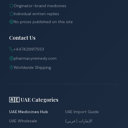
Originator-brand medicines
Individual written replies
No prices published on this site
Contact Us
+447429917553
pharmacyremedy.com
Worldwide Shipping
🇦🇪 UAE Categories
UAE Medicines Hub
UAE Import Guide
UAE Wholesale
الإمارات (عربي)