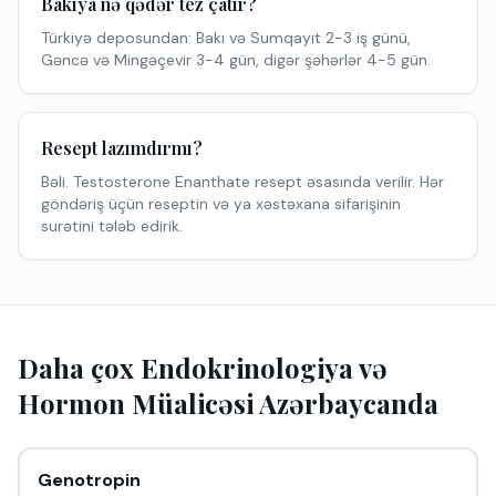
Bakıya nə qədər tez çatır?
Türkiyə deposundan: Bakı və Sumqayıt 2-3 iş günü,
Gəncə və Mingəçevir 3-4 gün, digər şəhərlər 4-5 gün.
Resept lazımdırmı?
Bəli. Testosterone Enanthate resept əsasında verilir. Hər
göndəriş üçün reseptin və ya xəstəxana sifarişinin
surətini tələb edirik.
Daha çox Endokrinologiya və
Hormon Müalicəsi Azərbaycanda
Genotropin