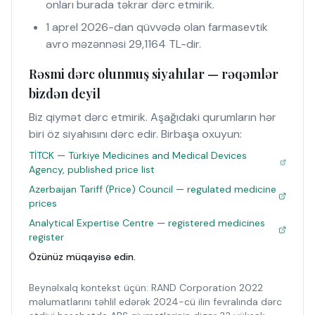
onları burada təkrar dərc etmirik.
1 aprel 2026-dan qüvvədə olan farmasevtik
avro məzənnəsi 29,1164 TL-dir.
Rəsmi dərc olunmuş siyahılar — rəqəmlər
bizdən deyil
Biz qiymət dərc etmirik. Aşağıdaki qurumların hər
biri öz siyahısını dərc edir. Birbaşa oxuyun:
TİTCK — Türkiye Medicines and Medical Devices
Agency, published price list
Azerbaijan Tariff (Price) Council — regulated medicine
prices
Analytical Expertise Centre — registered medicines
register
Özünüz müqayisə edin.
Beynəlxalq kontekst üçün: RAND Corporation 2022
məlumatlarını təhlil edərək 2024-cü ilin fevralında dərc