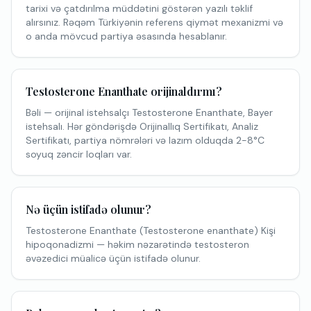
tarixi və çatdırılma müddətini göstərən yazılı təklif
alırsınız. Rəqəm Türkiyənin referens qiymət mexanizmi və
o anda mövcud partiya əsasında hesablanır.
Testosterone Enanthate orijinaldırmı?
Bəli — orijinal istehsalçı Testosterone Enanthate, Bayer
istehsalı. Hər göndərişdə Orijinallıq Sertifikatı, Analiz
Sertifikatı, partiya nömrələri və lazım olduqda 2-8°C
soyuq zəncir loqları var.
Nə üçün istifadə olunur?
Testosterone Enanthate (Testosterone enanthate) Kişi
hipoqonadizmi — həkim nəzarətində testosteron
əvəzedici müalicə üçün istifadə olunur.