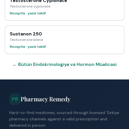
Testosterone Cypionate
Testosterone cypionate
Reseptlə · yazılı təklif
Sustanon 250
Testosterone blend
Reseptlə · yazılı təklif
← Bütün Endokrinologiya və Hormon Müalicəsi
Pharmacy Remedy
PR
Hard-to-find medicines, sourced through licensed Türkiye
pharmacy channels against a valid prescription and
delivered in person.