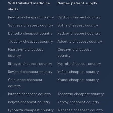
WHO falsified medicine
Named patient supply
alerts
Keytruda cheapest country
Opdivo cheapest country
Spinraza cheapest country
Soliris cheapest country
Defitelio cheapest country
Padcev cheapest country
Trodelvy cheapest country
Adcetris cheapest country
Fabrazyme cheapest
Cerezyme cheapest
country
country
Blincyto cheapest country
Kyprolis cheapest country
Revlimid cheapest country
Imfinzi cheapest country
Calquence cheapest
Xtandi cheapest country
country
Ibrance cheapest country
Tecentriq cheapest country
Perjeta cheapest country
Yervoy cheapest country
Lynparza cheapest country
Alecensa cheapest country