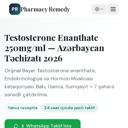
Pharmacy Remedy
PR
Testosterone Enanthate
250mg/ml — Azərbaycan
Təchizatı 2026
Orijinal Bayer Testosterone enanthate,
Endokrinologiya və Hormon Müalicəsi
kateqoriyası. Bakı, Gəncə, Sumqayıt + 7 şəhərə
sənədli çatdırılma.
Yalnız reseptlə
24 saat içində yazılı təklif
📱 WhatsApp Təklif İstə