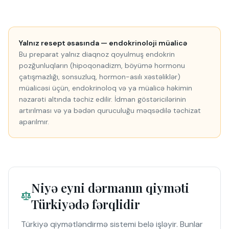
Yalnız resept əsasında — endokrinoloji müalicə
Bu preparat yalnız diaqnoz qoyulmuş endokrin
pozğunluqların (hipoqonadizm, böyümə hormonu
çatışmazlığı, sonsuzluq, hormon-asılı xəstəliklər)
müalicəsi üçün, endokrinoloq və ya müalicə həkimin
nəzarəti altında təchiz edilir. İdman göstəricilərinin
artırılması və ya bədən quruculuğu məqsədilə təchizat
aparılmır.
Niyə eyni dərmanın qiyməti
Türkiyədə fərqlidir
Türkiyə qiymətləndirmə sistemi belə işləyir. Bunlar