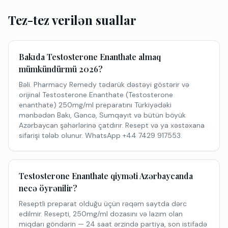
Tez-tez verilən suallar
Bakıda Testosterone Enanthate almaq
mümkündürmü 2026?
Bəli. Pharmacy Remedy tədarük dəstəyi göstərir və
orijinal Testosterone Enanthate (Testosterone
enanthate) 250mg/ml preparatını Türkiyədəki
mənbədən Bakı, Gəncə, Sumqayıt və bütün böyük
Azərbaycan şəhərlərinə çatdırır. Resept və ya xəstəxana
sifarişi tələb olunur. WhatsApp +44 7429 917553.
Testosterone Enanthate qiyməti Azərbaycanda
necə öyrənilir?
Reseptli preparat olduğu üçün rəqəm saytda dərc
edilmir. Resepti, 250mg/ml dozasını və lazım olan
miqdarı göndərin — 24 saat ərzində partiya, son istifadə