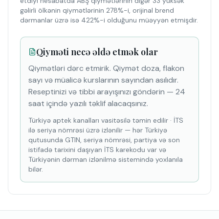
etdiyi hesabatda ABŞ qiymətlərinin digər 33 yüksək
gəlirli ölkənin qiymətlərinin 278%-i, orijinal brend
dərmanlar üzrə isə 422%-i olduğunu müəyyən etmişdir.
Qiyməti necə əldə etmək olar
Qiymətləri dərc etmirik. Qiymət doza, flakon
sayı və müalicə kurslarının sayından asılıdır.
Reseptinizi və tibbi arayışınızı göndərin — 24
saat içində yazılı təklif alacaqsınız.
Türkiyə aptek kanalları vasitəsilə təmin edilir
·
İTS
ilə seriya nömrəsi üzrə izlənilir — hər Türkiyə
qutusunda GTIN, seriya nömrəsi, partiya və son
istifadə tarixini daşıyan İTS karekodu var və
Türkiyənin dərman izlənilmə sistemində yoxlanıla
bilər.