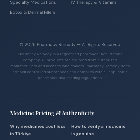
Specialty Medications
IV Therapy & Vitamins
Botox & Dermal Fillers
©
2026
Pharmacy Remedy
— All Rights Reserved
Pharmacy Remedy is a registered pharmaceutical trading
company. All products are sourced from authorized
manufacturers and licensed wholesalers. Pharmacy Remedy does
not sell controlled substances and complies with all applicable
pharmaceutical trading regulations.
Medicine Pricing & Authenticity
Why medicines cost less
How to verify a medicine
in Türkiye
is genuine