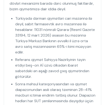
dövlət mexanizmi barədə dərc olunmuş faktlardır,
bizim qiymətimizə dair iddia deyil.
Türkiyədə dərman qiymətləri cari məzənnə ilə
deyil, sabit farmasevtik avro məzənnəsi ilə
hesablanır. 11031 nömrəli Qərara (Resmî Gazete
33194, 12 mart 2026) əsasən bu məzənnə
Türkiyə Mərkəzi Bankının əvvəlki il üzrə orta
avro satış məzənnəsinin 65%-i kimi müəyyən
edilir.
Referans qiymət Səhiyyə Nazirliyinin təyin
etdiyi beş–on Aİ üzvü ölkədən ibarət
səbətdəki ən aşağı zavod çıxış qiymətindən
götürülür.
Sonra məhsul kateqoriyasından və qiymət
diapazonundan asılı olaraq təxminən 28–41%
məcburi ictimai endirim tətbiq olunur. Diapazon
hədləri hər SUT yenilənməsində dəyişdiyi üçün