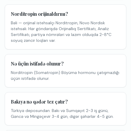
Norditropin orijinaldırmı?
Bəli — orijinal istehsalçı Norditropin, Novo Nordisk
istehsalı. Hər göndərişdə Orijinallıq Sertifikatı, Analiz
Sertifikatı, partiya nömrələri və lazım olduqda 2-8°C
soyuq zəncir loqları var.
Nə üçün istifadə olunur?
Norditropin (Somatropin) Böyümə hormonu çatışmazlığı
üçün istifadə olunur.
Bakıya nə qədər tez çatır?
Türkiyə deposundan: Bakı və Sumqayıt 2-3 iş günü,
Gəncə və Mingəçevir 3-4 gün, digər şəhərlər 4-5 gün.