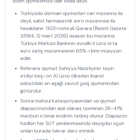
bizim qiymətimizə dair iddia deyil.
Türkiyədə dərman qiymətləri cari məzənnə ilə
deyil, sabit farmasevtik avro məzənnəsi ilə
hesablanır. 11031 nömrəli Qərara (Resmî Gazete
33194, 12 mart 2026) əsasən bu məzənnə
Türkiyə Mərkəzi Bankının əvvəlki il üzrə orta
avro satış məzənnəsinin 65%-i kimi müəyyən
edilir.
Referans qiymət Səhiyyə Nazirliyinin təyin
etdiyi beş–on Aİ üzvü ölkədən ibarət
səbətdəki ən aşağı zavod çıxış qiymətindən
götürülür.
Sonra məhsul kateqoriyasından və qiymət
diapazonundan asılı olaraq təxminən 28–41%
məcburi ictimai endirim tətbiq olunur. Diapazon
hədləri hər SUT yenilənməsində dəyişdiyi üçün
onları burada təkrar dərc etmirik.