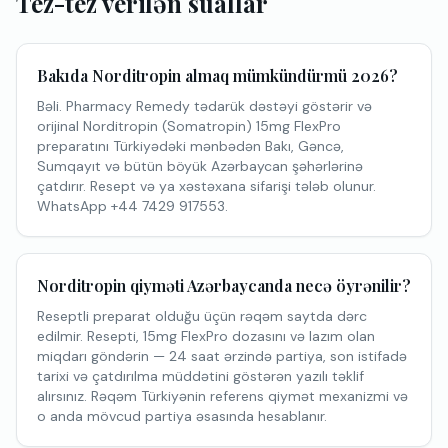
Tez-tez verilən suallar
Bakıda Norditropin almaq mümkündürmü 2026?
Bəli. Pharmacy Remedy tədarük dəstəyi göstərir və
orijinal Norditropin (Somatropin) 15mg FlexPro
preparatını Türkiyədəki mənbədən Bakı, Gəncə,
Sumqayıt və bütün böyük Azərbaycan şəhərlərinə
çatdırır. Resept və ya xəstəxana sifarişi tələb olunur.
WhatsApp +44 7429 917553.
Norditropin qiyməti Azərbaycanda necə öyrənilir?
Reseptli preparat olduğu üçün rəqəm saytda dərc
edilmir. Resepti, 15mg FlexPro dozasını və lazım olan
miqdarı göndərin — 24 saat ərzində partiya, son istifadə
tarixi və çatdırılma müddətini göstərən yazılı təklif
alırsınız. Rəqəm Türkiyənin referens qiymət mexanizmi və
o anda mövcud partiya əsasında hesablanır.