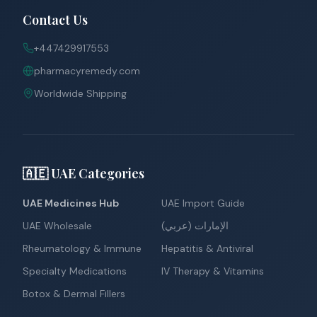
Contact Us
+447429917553
pharmacyremedy.com
Worldwide Shipping
🇦🇪 UAE Categories
UAE Medicines Hub
UAE Import Guide
UAE Wholesale
الإمارات (عربي)
Rheumatology & Immune
Hepatitis & Antiviral
Specialty Medications
IV Therapy & Vitamins
Botox & Dermal Fillers