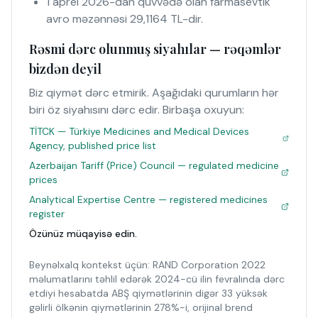
1 aprel 2026-dan qüvvədə olan farmasevtik
avro məzənnəsi 29,1164 TL-dir.
Rəsmi dərc olunmuş siyahılar — rəqəmlər
bizdən deyil
Biz qiymət dərc etmirik. Aşağıdaki qurumların hər
biri öz siyahısını dərc edir. Birbaşa oxuyun:
TİTCK — Türkiye Medicines and Medical Devices
Agency, published price list
Azerbaijan Tariff (Price) Council — regulated medicine
prices
Analytical Expertise Centre — registered medicines
register
Özünüz müqayisə edin.
Beynəlxalq kontekst üçün: RAND Corporation 2022
məlumatlarını təhlil edərək 2024-cü ilin fevralında dərc
etdiyi hesabatda ABŞ qiymətlərinin digər 33 yüksək
gəlirli ölkənin qiymətlərinin 278%-i, orijinal brend