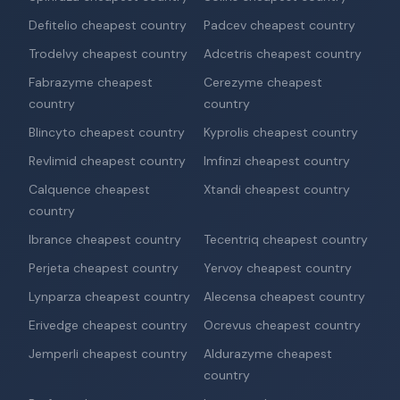
Defitelio cheapest country
Padcev cheapest country
Trodelvy cheapest country
Adcetris cheapest country
Fabrazyme cheapest
Cerezyme cheapest
country
country
Blincyto cheapest country
Kyprolis cheapest country
Revlimid cheapest country
Imfinzi cheapest country
Calquence cheapest
Xtandi cheapest country
country
Ibrance cheapest country
Tecentriq cheapest country
Perjeta cheapest country
Yervoy cheapest country
Lynparza cheapest country
Alecensa cheapest country
Erivedge cheapest country
Ocrevus cheapest country
Jemperli cheapest country
Aldurazyme cheapest
country