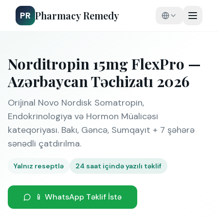
Pharmacy Remedy
PR
Norditropin 15mg FlexPro —
Azərbaycan Təchizatı 2026
Orijinal Novo Nordisk Somatropin,
Endokrinologiya və Hormon Müalicəsi
kateqoriyası. Bakı, Gəncə, Sumqayıt + 7 şəhərə
sənədli çatdırılma.
Yalnız reseptlə
24 saat içində yazılı təklif
📱 WhatsApp Təklif İstə