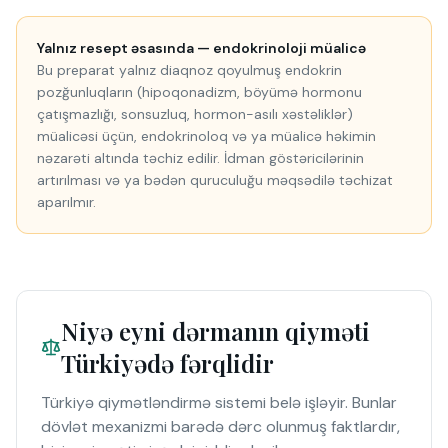
Yalnız resept əsasında — endokrinoloji müalicə
Bu preparat yalnız diaqnoz qoyulmuş endokrin
pozğunluqların (hipoqonadizm, böyümə hormonu
çatışmazlığı, sonsuzluq, hormon-asılı xəstəliklər)
müalicəsi üçün, endokrinoloq və ya müalicə həkimin
nəzarəti altında təchiz edilir. İdman göstəricilərinin
artırılması və ya bədən quruculuğu məqsədilə təchizat
aparılmır.
Niyə eyni dərmanın qiyməti
Türkiyədə fərqlidir
Türkiyə qiymətləndirmə sistemi belə işləyir. Bunlar
dövlət mexanizmi barədə dərc olunmuş faktlardır,