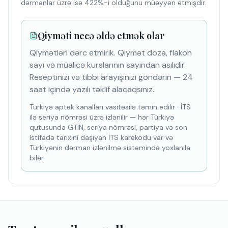
dərmanlar üzrə isə 422%-i olduğunu müəyyən etmişdir.
Qiyməti necə əldə etmək olar
Qiymətləri dərc etmirik. Qiymət doza, flakon
sayı və müalicə kurslarının sayından asılıdır.
Reseptinizi və tibbi arayışınızı göndərin — 24
saat içində yazılı təklif alacaqsınız.
Türkiyə aptek kanalları vasitəsilə təmin edilir
·
İTS
ilə seriya nömrəsi üzrə izlənilir — hər Türkiyə
qutusunda GTIN, seriya nömrəsi, partiya və son
istifadə tarixini daşıyan İTS karekodu var və
Türkiyənin dərman izlənilmə sistemində yoxlanıla
bilər.