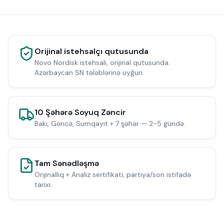
Orijinal istehsalçı qutusunda
Novo Nordisk istehsalı, orijinal qutusunda.
Azərbaycan SN tələblərinə uyğun.
10 Şəhərə Soyuq Zəncir
Bakı, Gəncə, Sumqayıt + 7 şəhər — 2-5 gündə.
Tam Sənədləşmə
Orijinallıq + Analiz sertifikatı, partiya/son istifadə
tarixi.