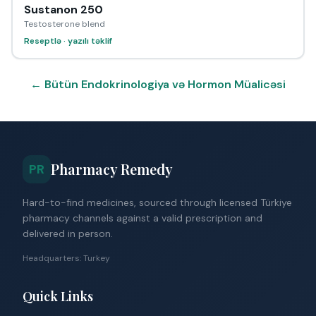
Sustanon 250
Testosterone blend
Reseptlə · yazılı təklif
← Bütün Endokrinologiya və Hormon Müalicəsi
Pharmacy Remedy
PR
Hard-to-find medicines, sourced through licensed Türkiye
pharmacy channels against a valid prescription and
delivered in person.
Headquarters: Turkey
Quick Links