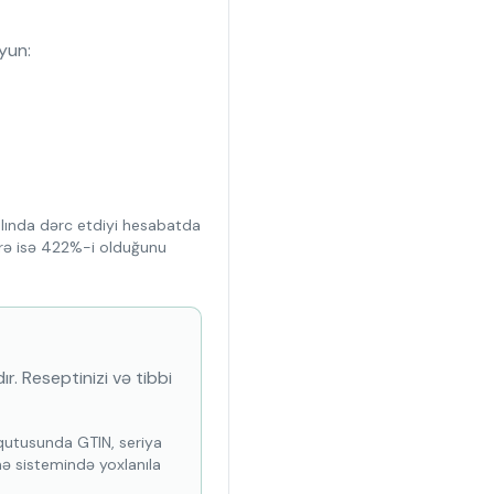
uyun:
alında dərc etdiyi hesabatda
üzrə isə 422%-i olduğunu
r. Reseptinizi və tibbi
ə qutusunda GTIN, seriya
mə sistemində yoxlanıla