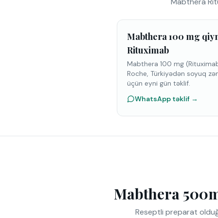
Mabthera Rit
Mabthera 100 mg qiym
Rituximab
Mabthera 100 mg (Rituximab)
Roche, Türkiyədən soyuq zən
üçün eyni gün təklif.
WhatsApp təklif
→
Mabthera 500mg
Reseptli preparat olduğ