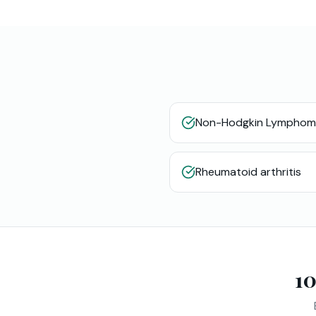
Non-Hodgkin Lymphom
Rheumatoid arthritis
10