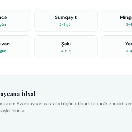
ncə
Sumqayıt
Ming
 gün
2-3 gün
3-4
ıvan
Şəki
Ye
 gün
4 gün
3-4
aycana İdxal
osistem Azərbaycan xəstələri üçün etibarlı tədarük zənciri tə
əşkil olunur.