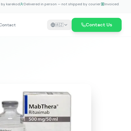
e by karekod
Delivered in person — not shipped by courier
Invoiced
Contact Us
Contact
🇦🇿