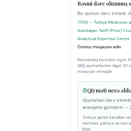
Rəsmi dərc olunmuş s
Biz qiymət dərc etmirik. A
TİTCK — Türkiye Medicines a
Azerbaijan Tariff (Price) Co
Analytical Expertise Centre
Özünüz müqayisə edin.
Beynəlxalq kontekst üçün: R
ABŞ qiymətlərinin digər 33 y
müəyyən etmişdir.
Qiyməti necə əld
Qiymətləri dərc etmirik.
arayışınızı göndərin — 2
Türkiyə aptek kanalları vas
nömrəsi, partiya və son i
bilər.