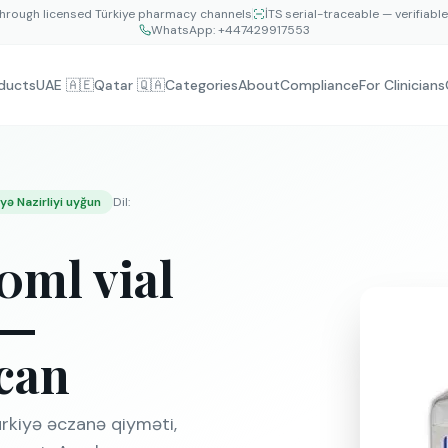
hrough licensed Türkiye pharmacy channels
İTS serial-traceable — verifiabl
WhatsApp:
+447429917553
ducts
UAE 🇦🇪
Qatar 🇶🇦
Categories
About
Compliance
For Clinicians
ə Nazirliyi uyğun
Dil
:
ml vial
 —
can
rkiyə əczanə qiyməti,