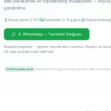
Bakı pərakəndə və topdansatış müqayisəsi — soyuq
çatdırılma
Soyuq zəncir 2-8°C
Türkiyədən 2-5 iş günü
Orijinal istehsal
📱 WhatsApp — Təchizat Sorğusu
Reseptli preparat — qiymət saytda dərc olunmur. Resept və dozan
24 saat ərzində yazılı təklif alın.
Mabthera 500mg/50ml vial qiyməti · Mabthera fiyat 
Türkiyədən idxal