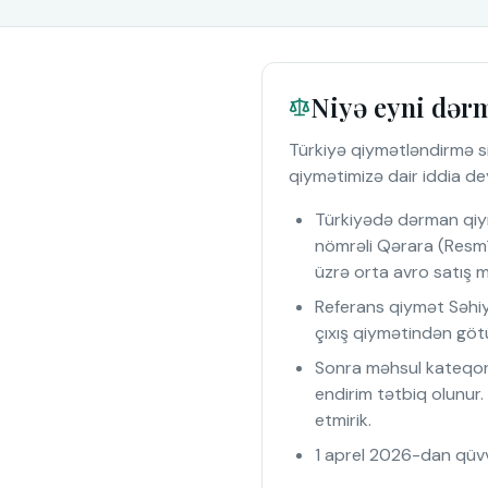
Niyə eyni dərm
Türkiyə qiymətləndirmə si
qiymətimizə dair iddia dey
Türkiyədə dərman qiymə
nömrəli Qərara (Resmî
üzrə orta avro satış 
Referans qiymət Səhiy
çıxış qiymətindən götü
Sonra məhsul kateqor
endirim tətbiq olunur
etmirik.
1 aprel 2026-dan qüvv