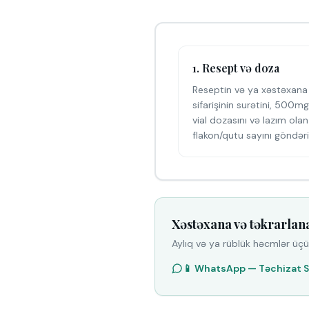
1. Resept və doza
Reseptin və ya xəstəxana
sifarişinin surətini, 500
vial dozasını və lazım olan
flakon/qutu sayını göndəri
Xəstəxana və təkrarlan
Aylıq və ya rüblük həcmlər üçün
📱 WhatsApp — Təchizat 