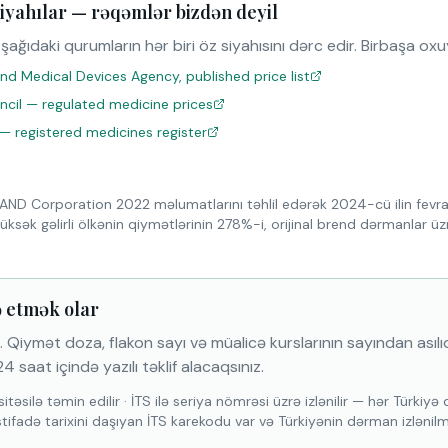
iyahılar — rəqəmlər bizdən deyil
şağıdaki qurumların hər biri öz siyahısını dərc edir. Birbaşa ox
nd Medical Devices Agency, published price list
uncil — regulated medicine prices
 — registered medicines register
AND Corporation 2022 məlumatlarını təhlil edərək 2024-cü ilin fevr
üksək gəlirli ölkənin qiymətlərinin 278%-i, orijinal brend dərmanlar 
ə etmək olar
 Qiymət doza, flakon sayı və müalicə kurslarının sayından asılıdı
4 saat içində yazılı təklif alacaqsınız.
itəsilə təmin edilir
·
İTS ilə seriya nömrəsi üzrə izlənilir — hər Türkiy
stifadə tarixini daşıyan İTS karekodu var və Türkiyənin dərman izlənil