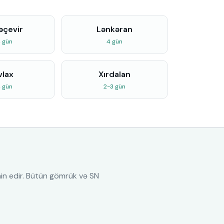
əçevir
Lənkəran
 gün
4 gün
vlax
Xırdalan
 gün
2-3 gün
min edir. Bütün gömrük və SN