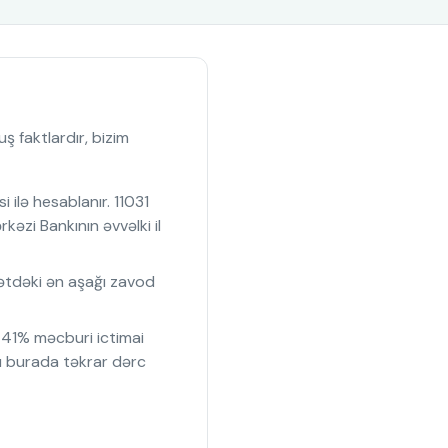
 faktlardır, bizim
ilə hesablanır. 11031
zi Bankının əvvəlki il
bətdəki ən aşağı zavod
41% məcburi ictimai
ı burada təkrar dərc