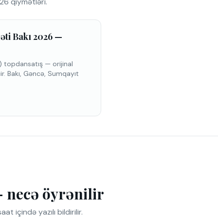
6 qiymətləri.
ti Bakı 2026 —
topdansatış — orijinal
r. Bakı, Gəncə, Sumqayıt
 necə öyrənilir
çində yazılı bildirilir.