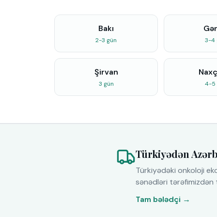
Bakı
Gə
2-3 gün
3-4
Şirvan
Naxç
3 gün
4-5
Türkiyədən Azərb
Türkiyədəki onkoloji ek
sənədləri tərəfimizdən t
Tam bələdçi →