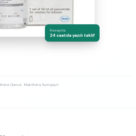
Reseptlə
24 saatda yazılı təklif
abthera Gəncə · Mabthera Sumqayıt