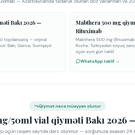
uximab — Azərbaycanda tədarük olunan doz variantları və 202
əti Bakı 2026 —
Mabthera 500 mg qiymə
Rituximab
 topdansatış — orijinal
Mabthera 500 mg (Rituximab) 
cir. Bakı, Gəncə, Sumqayıt
Roche, Türkiyədən soyuq zənci
üçün eyni gün təklif.
WhatsApp təklif
→
Qiymət necə müəyyən olunur
/50ml vial qiyməti Bakı 2026 —
u üçün rəqəm saytda dərc olunmur — sorğunuza əsasən 24 saat i