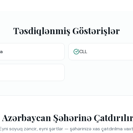
Təsdiqlənmiş Göstərişlər
a
CLL
 Azərbaycan Şəhərinə Çatdırılı
Eyni soyuq zəncir, eyni şərtlər — şəhərinizə xas çatdırılma vaxt