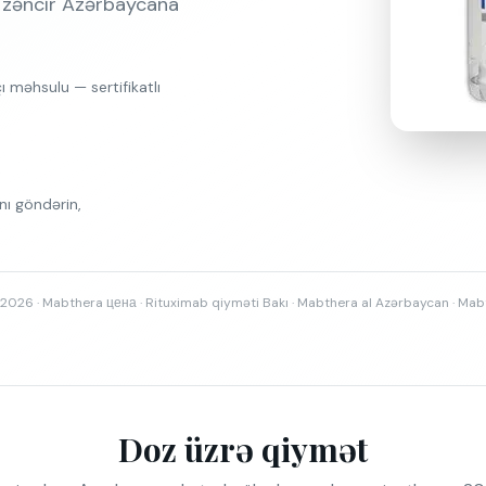
 zəncir Azərbaycana
çı məhsulu — sertifikatlı
ı göndərin,
2026 · Mabthera цена · Rituximab qiyməti Bakı · Mabthera al Azərbaycan · M
Doz üzrə qiymət