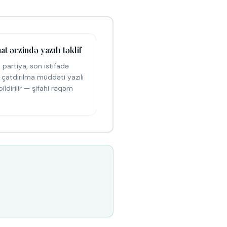
aat ərzində yazılı təklif
 partiya, son istifadə
ə çatdırılma müddəti yazılı
bildirilir — şifahi rəqəm