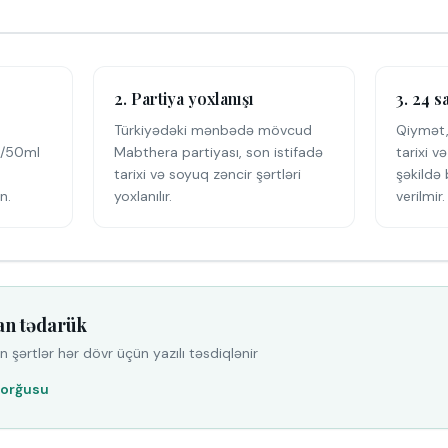
2. Partiya yoxlanışı
3. 24 s
Türkiyədəki mənbədə mövcud
Qiymət,
mg/50ml
Mabthera partiyası, son istifadə
tarixi v
tarixi və soyuq zəncir şərtləri
şəkildə 
n.
yoxlanılır.
verilmir.
an tədarük
 şərtlər hər dövr üçün yazılı təsdiqlənir
Sorğusu