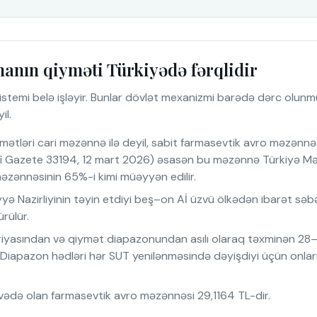
anın qiyməti Türkiyədə fərqlidir
stemi belə işləyir. Bunlar dövlət mexanizmi barədə dərc olunmuş
il.
tləri cari məzənnə ilə deyil, sabit farmasevtik avro məzənnəsi 
 Gazete 33194, 12 mart 2026) əsasən bu məzənnə Türkiyə Mərkə
məzənnəsinin 65%-i kimi müəyyən edilir.
yə Nazirliyinin təyin etdiyi beş–on Aİ üzvü ölkədən ibarət sə
rülür.
iyasından və qiymət diapazonundan asılı olaraq təxminən 28–
. Diapazon hədləri hər SUT yenilənməsində dəyişdiyi üçün onlar
ədə olan farmasevtik avro məzənnəsi 29,1164 TL-dir.