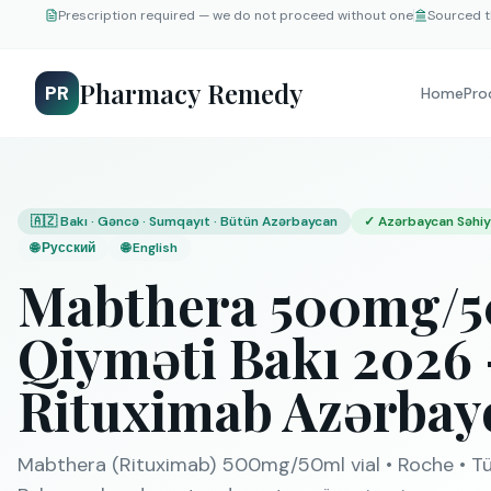
Prescription required — we do not proceed without one
Sourced t
Pharmacy Remedy
PR
Home
Pro
🇦🇿 Bakı · Gəncə · Sumqayıt · Bütün Azərbaycan
✓
Azərbaycan Səhiyy
🌐
Русский
🌐
English
Mabthera 500mg/50
Qiyməti Bakı 2026
Rituximab Azərbay
Mabthera (Rituximab) 500mg/50ml vial • Roche • Tü