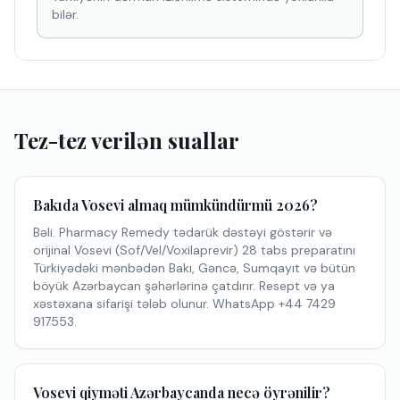
bilər.
Tez-tez verilən suallar
Bakıda Vosevi almaq mümkündürmü 2026?
Bəli. Pharmacy Remedy tədarük dəstəyi göstərir və
orijinal Vosevi (Sof/Vel/Voxilaprevir) 28 tabs preparatını
Türkiyədəki mənbədən Bakı, Gəncə, Sumqayıt və bütün
böyük Azərbaycan şəhərlərinə çatdırır. Resept və ya
xəstəxana sifarişi tələb olunur. WhatsApp +44 7429
917553.
Vosevi qiyməti Azərbaycanda necə öyrənilir?