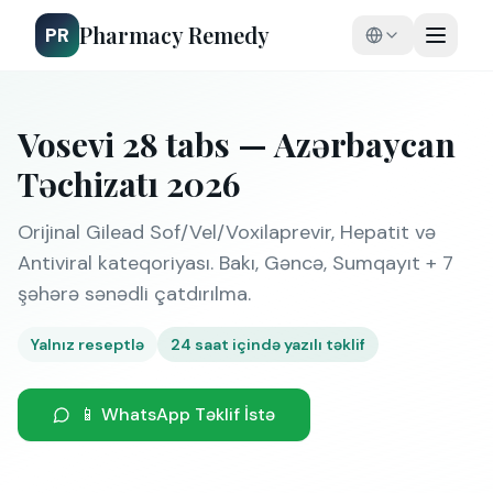
Pharmacy Remedy
PR
Vosevi 28 tabs — Azərbaycan
Təchizatı 2026
Orijinal Gilead Sof/Vel/Voxilaprevir, Hepatit və
Antiviral kateqoriyası. Bakı, Gəncə, Sumqayıt + 7
şəhərə sənədli çatdırılma.
Yalnız reseptlə
24 saat içində yazılı təklif
📱 WhatsApp Təklif İstə