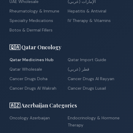
UAE Wholesale
الإمارات (عربي)
Rheumatology & Immune
Hepatitis & Antiviral
Specialty Medications
IV Therapy & Vitamins
Botox & Dermal Fillers
🇶🇦 Qatar Oncology
Qatar Medicines Hub
Qatar Import Guide
Qatar Wholesale
قطر (عربي)
Cancer Drugs Doha
Cancer Drugs Al Rayyan
Cancer Drugs Al Wakrah
Cancer Drugs Lusail
🇦🇿 Azerbaijan Categories
Oncology Azerbaijan
Endocrinology & Hormone
Therapy