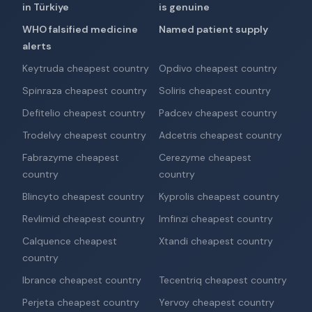
in Türkiye
is genuine
WHO falsified medicine
Named patient supply
alerts
Keytruda cheapest country
Opdivo cheapest country
Spinraza cheapest country
Soliris cheapest country
Defitelio cheapest country
Padcev cheapest country
Trodelvy cheapest country
Adcetris cheapest country
Fabrazyme cheapest
Cerezyme cheapest
country
country
Blincyto cheapest country
Kyprolis cheapest country
Revlimid cheapest country
Imfinzi cheapest country
Calquence cheapest
Xtandi cheapest country
country
Ibrance cheapest country
Tecentriq cheapest country
Perjeta cheapest country
Yervoy cheapest country