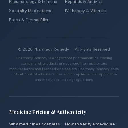
Rheumatology & Immune
Hepatitis & Antiviral
Specialty Medications
IV Therapy & Vitamins
Botox & Dermal Fillers
©
2026
Pharmacy Remedy
— All Rights Reserved
Pharmacy Remedy is a registered pharmaceutical trading
company. All products are sourced from authorized
manufacturers and licensed wholesalers. Pharmacy Remedy does
not sell controlled substances and complies with all applicable
pharmaceutical trading regulations.
Medicine Pricing & Authenticity
Why medicines cost less
How to verify a medicine