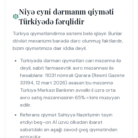
Niyə eyni dərmanın qiyməti
Türkiyədə fərqlidir
Türkiyə qiymətləndirmə sistemi belə işləyir. Bunlar
dövlət mexanizmi barədə dərc olunmuş faktlardır,
bizim qiymətimizə dair iddia deyil.
Türkiyədə dərman qiymətləri cari məzənnə ilə
deyil, sabit farmasevtik avro məzənnəsi ilə
hesablanır. 11031 nömrəli Qərara (Resmî Gazete
33194, 12 mart 2026) əsasən bu məzənnə
Türkiyə Mərkəzi Bankının əvvəlki il üzrə orta
avro satış məzənnəsinin 65%-i kimi müəyyən
edilir.
Referans qiymət Səhiyyə Nazirliyinin təyin
etdiyi beş–on Aİ üzvü ölkədən ibarət
səbətdəki ən aşağı zavod çıxış qiymətindən
götürülür.