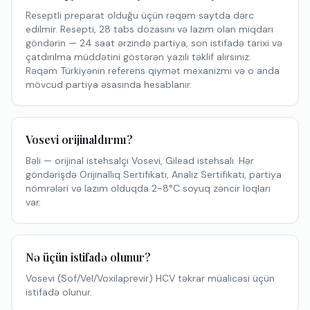
Reseptli preparat olduğu üçün rəqəm saytda dərc
edilmir. Resepti, 28 tabs dozasını və lazım olan miqdarı
göndərin — 24 saat ərzində partiya, son istifadə tarixi və
çatdırılma müddətini göstərən yazılı təklif alırsınız.
Rəqəm Türkiyənin referens qiymət mexanizmi və o anda
mövcud partiya əsasında hesablanır.
Vosevi orijinaldırmı?
Bəli — orijinal istehsalçı Vosevi, Gilead istehsalı. Hər
göndərişdə Orijinallıq Sertifikatı, Analiz Sertifikatı, partiya
nömrələri və lazım olduqda 2-8°C soyuq zəncir loqları
var.
Nə üçün istifadə olunur?
Vosevi (Sof/Vel/Voxilaprevir) HCV təkrar müalicəsi üçün
istifadə olunur.