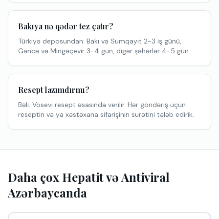
Bakıya nə qədər tez çatır?
Türkiyə deposundan: Bakı və Sumqayıt 2-3 iş günü,
Gəncə və Mingəçevir 3-4 gün, digər şəhərlər 4-5 gün.
Resept lazımdırmı?
Bəli. Vosevi resept əsasında verilir. Hər göndəriş üçün
reseptin və ya xəstəxana sifarişinin surətini tələb edirik.
Daha çox Hepatit və Antiviral
Azərbaycanda