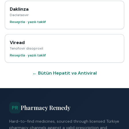
Daklinza
Daclatasvir
Reseptlə · yazılı təklif
Viread
Tenofovir disoproxil
Reseptlə · yazılı təklif
← Bütün Hepatit və Antiviral
Pharmacy Remedy
PR
Hard-to-find medicines, sourced through licensed Türkiye
pharmacy channels against a valid prescription and