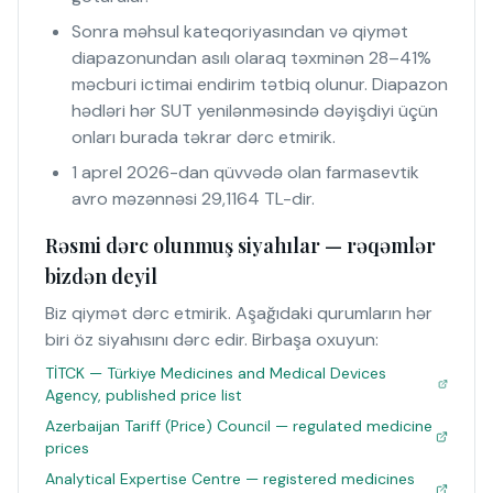
Sonra məhsul kateqoriyasından və qiymət
diapazonundan asılı olaraq təxminən 28–41%
məcburi ictimai endirim tətbiq olunur. Diapazon
hədləri hər SUT yenilənməsində dəyişdiyi üçün
onları burada təkrar dərc etmirik.
1 aprel 2026-dan qüvvədə olan farmasevtik
avro məzənnəsi 29,1164 TL-dir.
Rəsmi dərc olunmuş siyahılar — rəqəmlər
bizdən deyil
Biz qiymət dərc etmirik. Aşağıdaki qurumların hər
biri öz siyahısını dərc edir. Birbaşa oxuyun:
TİTCK — Türkiye Medicines and Medical Devices
Agency, published price list
Azerbaijan Tariff (Price) Council — regulated medicine
prices
Analytical Expertise Centre — registered medicines