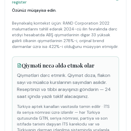
register
Özünüz müqayisə edin.
Beynəlxalq kontekst üçün: RAND Corporation 2022
məlumatlarını təhlil edərək 2024-cü ilin fevralında dərc
etdiyi hesabatda ABŞ qiymətlərinin digər 33 yüksək
gəlirli ölkənin qiymətlərinin 278%-i, orijinal brend
dərmanlar üzrə isə 422%-i olduğunu müəyyən etmişdir.
Qiyməti necə əldə etmək olar
Qiymətləri dərc etmirik. Qiymət doza, flakon
sayı və müalicə kurslarının sayından asılıdır.
Reseptinizi və tibbi arayışınızı göndərin — 24
saat içində yazılı təklif alacaqsınız.
Türkiyə aptek kanalları vasitəsilə təmin edilir
·
İTS
ilə seriya nömrəsi üzrə izlənilir — hər Türkiyə
qutusunda GTIN, seriya nömrəsi, partiya və son
istifadə tarixini daşıyan İTS karekodu var və
Türkiyənin dərman izlənilmə sistemində yoxlanıla