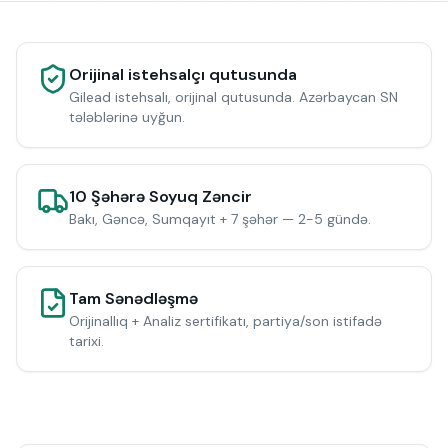
Orijinal istehsalçı qutusunda
Gilead istehsalı, orijinal qutusunda. Azərbaycan SN
tələblərinə uyğun.
10 Şəhərə Soyuq Zəncir
Bakı, Gəncə, Sumqayıt + 7 şəhər — 2-5 gündə.
Tam Sənədləşmə
Orijinallıq + Analiz sertifikatı, partiya/son istifadə
tarixi.