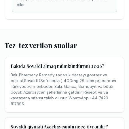
bilər.
Tez-tez verilən suallar
Bakıda Sovaldi almaq mümkündürmü 2026?
Bəli. Pharmacy Remedy tədarük dəstəyi göstərir və
orijinal Sovaldi (Sofosbuvir) 400mg 28 tabs preparatını
Türkiyədəki mənbədən Bakı, Gəncə, Sumqayıt və bütün
böyük Azərbaycan şəhərlərinə çatdırır. Resept və ya
xəstəxana sifarişi tələb olunur. WhatsApp +44 7429
917553.
Sovaldi qiyməti Azərbaycanda necə öyrənilir?