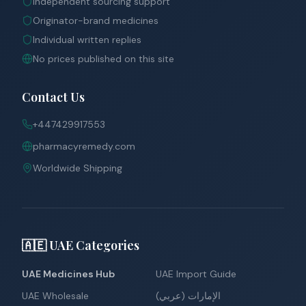
Independent sourcing support
Originator-brand medicines
Individual written replies
No prices published on this site
Contact Us
+447429917553
pharmacyremedy.com
Worldwide Shipping
🇦🇪 UAE Categories
UAE Medicines Hub
UAE Import Guide
UAE Wholesale
الإمارات (عربي)