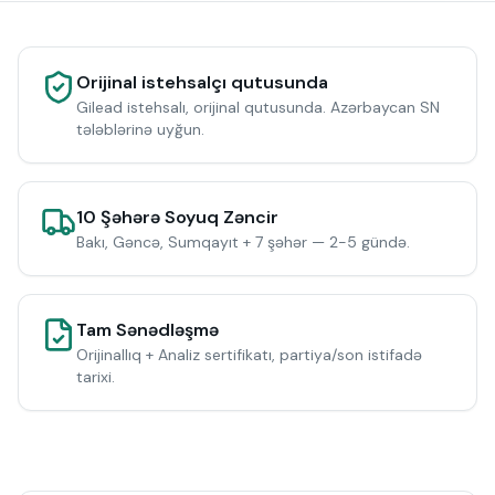
Orijinal istehsalçı qutusunda
Gilead istehsalı, orijinal qutusunda. Azərbaycan SN
tələblərinə uyğun.
10 Şəhərə Soyuq Zəncir
Bakı, Gəncə, Sumqayıt + 7 şəhər — 2-5 gündə.
Tam Sənədləşmə
Orijinallıq + Analiz sertifikatı, partiya/son istifadə
tarixi.