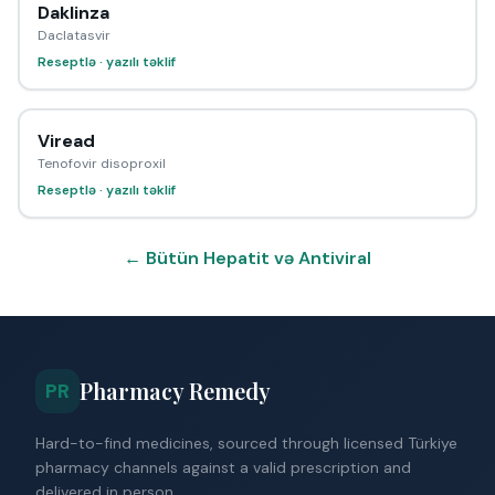
Daklinza
Daclatasvir
Reseptlə · yazılı təklif
Viread
Tenofovir disoproxil
Reseptlə · yazılı təklif
← Bütün Hepatit və Antiviral
Pharmacy Remedy
PR
Hard-to-find medicines, sourced through licensed Türkiye
pharmacy channels against a valid prescription and
delivered in person.