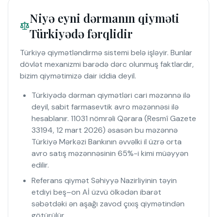
Niyə eyni dərmanın qiyməti
Türkiyədə fərqlidir
Türkiyə qiymətləndirmə sistemi belə işləyir. Bunlar
dövlət mexanizmi barədə dərc olunmuş faktlardır,
bizim qiymətimizə dair iddia deyil.
Türkiyədə dərman qiymətləri cari məzənnə ilə
deyil, sabit farmasevtik avro məzənnəsi ilə
hesablanır. 11031 nömrəli Qərara (Resmî Gazete
33194, 12 mart 2026) əsasən bu məzənnə
Türkiyə Mərkəzi Bankının əvvəlki il üzrə orta
avro satış məzənnəsinin 65%-i kimi müəyyən
edilir.
Referans qiymət Səhiyyə Nazirliyinin təyin
etdiyi beş–on Aİ üzvü ölkədən ibarət
səbətdəki ən aşağı zavod çıxış qiymətindən
götürülür.