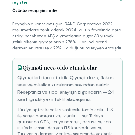
register
Özünüz müqayisə edin.
Beynəlxalq kontekst üçün: RAND Corporation 2022
məlumatlarını təhlil edərək 2024-cü ilin fevralında dərc
etdiyi hesabatda ABŞ qiymətlərinin digər 33 yüksək
gəlirli ölkənin qiymətlərinin 278%-i, orijinal brend
dərmanlar üzrə isə 422%-i olduğunu müəyyən etmişdir.
Qiyməti necə əldə etmək olar
Qiymətləri dərc etmirik. Qiymət doza, flakon
sayı və müalicə kurslarının sayından asılıdır.
Reseptinizi və tibbi arayışınızı göndərin — 24
saat içində yazılı təklif alacaqsınız.
Türkiyə aptek kanalları vasitəsilə təmin edilir
·
İTS
ilə seriya nömrəsi üzrə izlənilir — hər Türkiyə
qutusunda GTIN, seriya nömrəsi, partiya və son
istifadə tarixini daşıyan İTS karekodu var və
Türkiyənin dərman izlənilmə sistemində yoxlanıla