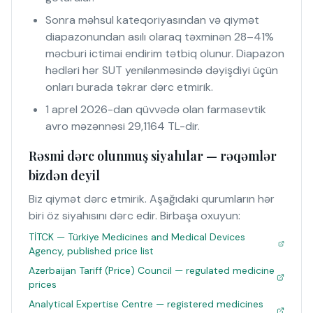
Sonra məhsul kateqoriyasından və qiymət
diapazonundan asılı olaraq təxminən 28–41%
məcburi ictimai endirim tətbiq olunur. Diapazon
hədləri hər SUT yenilənməsində dəyişdiyi üçün
onları burada təkrar dərc etmirik.
1 aprel 2026-dan qüvvədə olan farmasevtik
avro məzənnəsi 29,1164 TL-dir.
Rəsmi dərc olunmuş siyahılar — rəqəmlər
bizdən deyil
Biz qiymət dərc etmirik. Aşağıdaki qurumların hər
biri öz siyahısını dərc edir. Birbaşa oxuyun:
TİTCK — Türkiye Medicines and Medical Devices
Agency, published price list
Azerbaijan Tariff (Price) Council — regulated medicine
prices
Analytical Expertise Centre — registered medicines