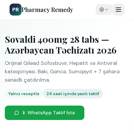
Pharmacy Remedy
PR
Sovaldi 400mg 28 tabs —
Azərbaycan Təchizatı 2026
Orijinal Gilead Sofosbuvir, Hepatit və Antiviral
kateqoriyası. Bakı, Gəncə, Sumqayıt + 7 şəhərə
sənədli çatdırılma.
Yalnız reseptlə
24 saat içində yazılı təklif
📱 WhatsApp Təklif İstə