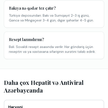
Bakıya nə qədər tez çatır?
Türkiyə deposundan: Bakı və Sumqayıt 2-3 iş günü,
Gəncə və Mingəçevir 3-4 gün, digər şəhərlər 4-5 gün.
Resept lazımdırmı?
Bəli. Sovaldi resept əsasında verilir. Hər göndəriş üçün
reseptin və ya xəstəxana sifarişinin surətini tələb edirik.
Daha çox Hepatit və Antiviral
Azərbaycanda
Harvoni