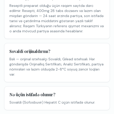
Reseptli preparat olduğu üçün rəqəm saytda dərc
edilmir. Resepti, 400mg 28 tabs dozasını və lazım olan
miqdarı göndərin — 24 saat ərzində partiya, son istifadə
tarixi və çatdırılma müddətini göstərən yazılı təklif
alırsınız. Rəqəm Türkiyənin referens qiymət mexanizmi və
o anda mövcud partiya əsasında hesablanır.
Sovaldi orijinaldırmı?
Bəli — orijinal istehsalçı Sovaldi, Gilead istehsalı. Hər
göndərişdə Orijinallıq Sertifikatı, Analiz Sertifikatı, partiya
nömrələri və lazım olduqda 2-8°C soyuq zəncir loqları
var.
Nə üçün istifadə olunur?
Sovaldi (Sofosbuvir) Hepatit C üçün istifadə olunur.