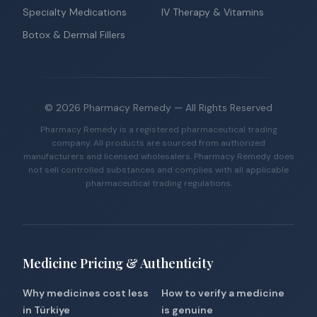
Specialty Medications
IV Therapy & Vitamins
Botox & Dermal Fillers
©
2026
Pharmacy Remedy
— All Rights Reserved
Pharmacy Remedy is a registered pharmaceutical trading
company. All products are sourced from authorized
manufacturers and licensed wholesalers. Pharmacy Remedy does
not sell controlled substances and complies with all applicable
pharmaceutical trading regulations.
Medicine Pricing & Authenticity
Why medicines cost less
How to verify a medicine
in Türkiye
is genuine