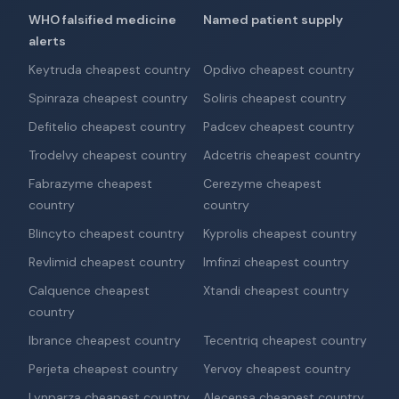
WHO falsified medicine
Named patient supply
alerts
Keytruda cheapest country
Opdivo cheapest country
Spinraza cheapest country
Soliris cheapest country
Defitelio cheapest country
Padcev cheapest country
Trodelvy cheapest country
Adcetris cheapest country
Fabrazyme cheapest
Cerezyme cheapest
country
country
Blincyto cheapest country
Kyprolis cheapest country
Revlimid cheapest country
Imfinzi cheapest country
Calquence cheapest
Xtandi cheapest country
country
Ibrance cheapest country
Tecentriq cheapest country
Perjeta cheapest country
Yervoy cheapest country
Lynparza cheapest country
Alecensa cheapest country