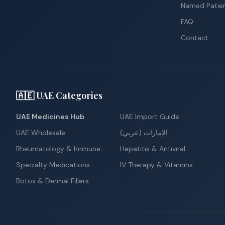
Named Patie
FAQ
Contact
🇦🇪 UAE Categories
UAE Medicines Hub
UAE Import Guide
UAE Wholesale
الإمارات (عربي)
Rheumatology & Immune
Hepatitis & Antiviral
Specialty Medications
IV Therapy & Vitamins
Botox & Dermal Fillers