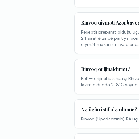
Rinvoq qiyməti Azərbayc
Reseptli preparat olduğu üç
24 saat ərzində partiya, son 
qiymət mexanizmi və o anda
Rinvoq orijinaldırmı?
Bəli — orijinal istehsalçı Rinv
lazım olduqda 2-8°C soyuq zə
Nə üçün istifadə olunur?
Rinvoq (Upadacitinib) RA üçü