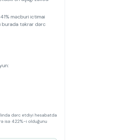
41% məcburi ictimai
ı burada təkrar dərc
uyun:
alında dərc etdiyi hesabatda
üzrə isə 422%-i olduğunu