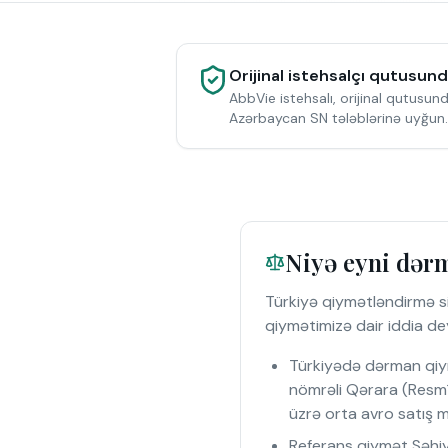
Orijinal istehsalçı qutusun
AbbVie istehsalı, orijinal qutusund
Azərbaycan SN tələblərinə uyğun.
Niyə eyni dərm
Türkiyə qiymətləndirmə si
qiymətimizə dair iddia dey
Türkiyədə dərman qiymə
nömrəli Qərara (Resmî
üzrə orta avro satış 
Referans qiymət Səhiy