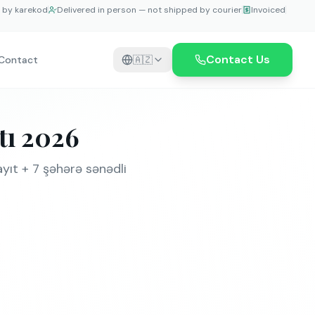
e by karekod
Delivered in person — not shipped by courier
Invoiced
Contact Us
Contact
🇦🇿
tı 2026
yıt + 7 şəhərə sənədli