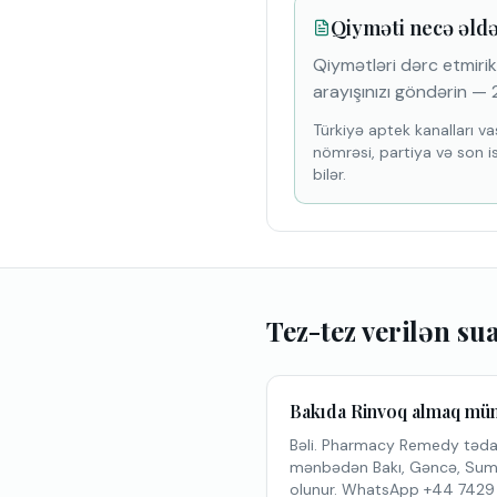
Qiyməti necə əld
Qiymətləri dərc etmirik.
arayışınızı göndərin — 2
Türkiyə aptek kanalları vas
nömrəsi, partiya və son i
bilər.
Tez-tez verilən su
Bakıda Rinvoq almaq m
Bəli. Pharmacy Remedy tədarü
mənbədən Bakı, Gəncə, Sumqa
olunur. WhatsApp +44 7429