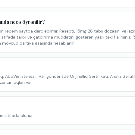
anda necə öyrənilir?
ün rəqəm saytda dərc edilmir. Resepti, 15mg 28 tabs dozasını və laz
istifadə tarixi və çatdırılma müddətini göstərən yazılı təklif alırsınız
 mövcud partiya əsasında hesablanır.
oq, AbbVie istehsalı. Hər göndərişdə Orijinallıq Sertifikatı, Analiz Sertif
ncir loqları var.
n istifadə olunur.