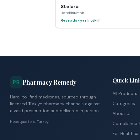
Stelara
Ustekinumab
Reseptlə · yazılı təklif
Quick Lin
Pharmacy Remedy
PR
All Products
Hard-to-find medicines, sourced through
Categories
licensed Türkiye pharmacy channels against
a valid prescription and delivered in person.
About Us
Headquarters: Turkey
Compliance &
For Healthcar