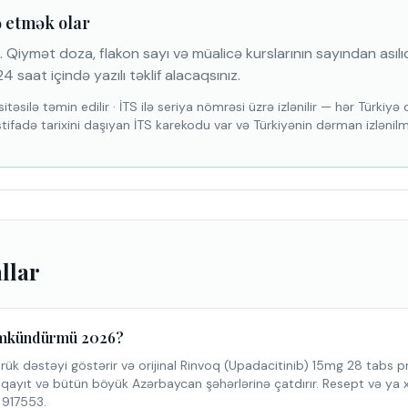
ə etmək olar
 Qiymət doza, flakon sayı və müalicə kurslarının sayından asılıdı
4 saat içində yazılı təklif alacaqsınız.
itəsilə təmin edilir
·
İTS ilə seriya nömrəsi üzrə izlənilir — hər Türkiy
stifadə tarixini daşıyan İTS karekodu var və Türkiyənin dərman izlənil
allar
ümkündürmü 2026?
k dəstəyi göstərir və orijinal Rinvoq (Upadacitinib) 15mg 28 tabs pr
yıt və bütün böyük Azərbaycan şəhərlərinə çatdırır. Resept və ya xə
 917553.