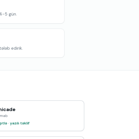
 4-5 gün.
tələb edirik.
icade
ximab
tlə · yazılı təklif