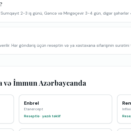
r?
 Sumqayıt 2-3 iş günü, Gəncə və Mingəçevir 3-4 gün, digər şəhərlər
erilir. Hər göndəriş üçün reseptin və ya xəstəxana sifarişinin surətini 
a və İmmun Azərbaycanda
Enbrel
Rem
Etanercept
Infli
Reseptlə · yazılı təklif
Resep