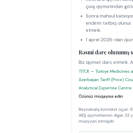
çıxış qiymətindən götü
Sonra məhsul kateqor
endirim tətbiq olunur
etmirik.
1 aprel 2026-dan qüvv
Rəsmi dərc olunmuş s
Biz qiymət dərc etmirik. A
TİTCK — Türkiye Medicines a
Azerbaijan Tariff (Price) Co
Analytical Expertise Centre
Özünüz müqayisə edin.
Beynəlxalq kontekst üçün: R
ABŞ qiymətlərinin digər 33 y
müəyyən etmişdir.