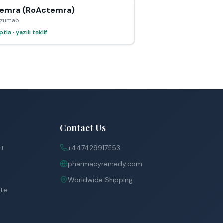
emra (RoActemra)
lizumab
tlə · yazılı təklif
Contact Us
rt
+447429917553
pharmacyremedy.com
Worldwide Shipping
ite