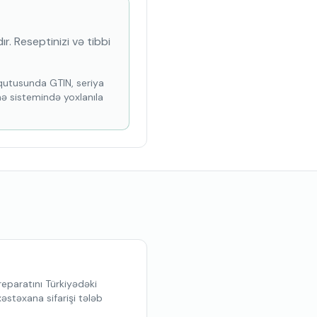
r. Reseptinizi və tibbi
ə qutusunda GTIN, seriya
mə sistemində yoxlanıla
eparatını Türkiyədəki
stəxana sifarişi tələb