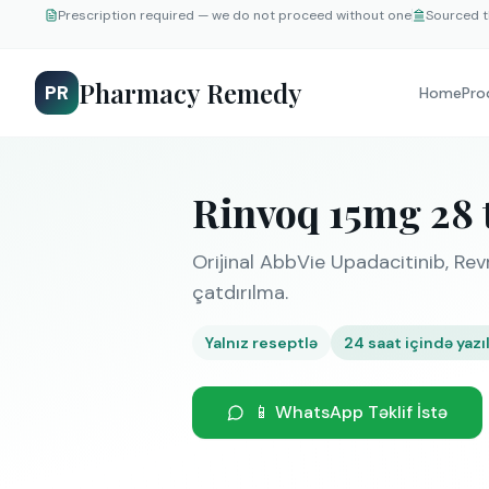
Prescription required — we do not proceed without one
Sourced t
Pharmacy Remedy
PR
Home
Pro
Rinvoq 15mg 28 
Orijinal AbbVie Upadacitinib, Re
çatdırılma.
Yalnız reseptlə
24 saat içində yazılı
📱 WhatsApp Təklif İstə