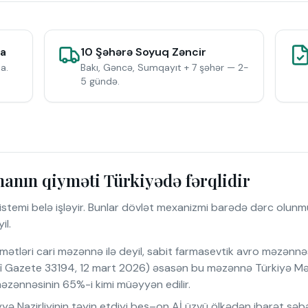
da
10 Şəhərə Soyuq Zəncir
a.
Bakı, Gəncə, Sumqayıt + 7 şəhər — 2-
5 gündə.
anın qiyməti Türkiyədə fərqlidir
stemi belə işləyir. Bunlar dövlət mexanizmi barədə dərc olunmuş
il.
tləri cari məzənnə ilə deyil, sabit farmasevtik avro məzənnəsi 
 Gazete 33194, 12 mart 2026) əsasən bu məzənnə Türkiyə Mərkə
məzənnəsinin 65%-i kimi müəyyən edilir.
yə Nazirliyinin təyin etdiyi beş–on Aİ üzvü ölkədən ibarət sə