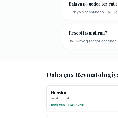
Bakıya nə qədər tez çatı
Türkiyə deposundan: Bakı və
Resept lazımdırmı?
Bəli. Rinvoq resept əsasında v
Daha çox Revmatologiy
Humira
Adalimumab
Reseptlə · yazılı təklif