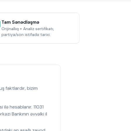
Tam Sənədləşmə
Orijinallıq + Analiz sertifikatı,
partiya/son istifadə tarixi.
 faktlardır, bizim
ilə hesablanır. 11031
zi Bankının əvvəlki il
bətdəki ən aşağı zavod