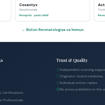
Cosentyx
Act
Secukinumab
Toci
Reseptlə · yazılı təklif
Resep
← Bütün Revmatologiya və İmmun
ks
Trust & Quality
Independent sourcing suppo
Originator-brand medicines
Individual written replies
No prices published on this s
 Certifications
e Professionals