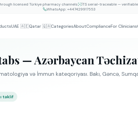
hrough licensed Türkiye pharmacy channels
İTS serial-traceable — verifiabl
WhatsApp:
+447429917553
ducts
UAE 🇦🇪
Qatar 🇶🇦
Categories
About
Compliance
For Clinicians
tabs — Azərbaycan Təchiza
vmatologiya və İmmun kateqoriyası. Bakı, Gəncə, Sumqa
 təklif