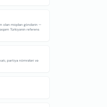
ım olan miqdarı göndərin —
. Rəqəm Türkiyənin referens
ikatı, partiya nömrələri və