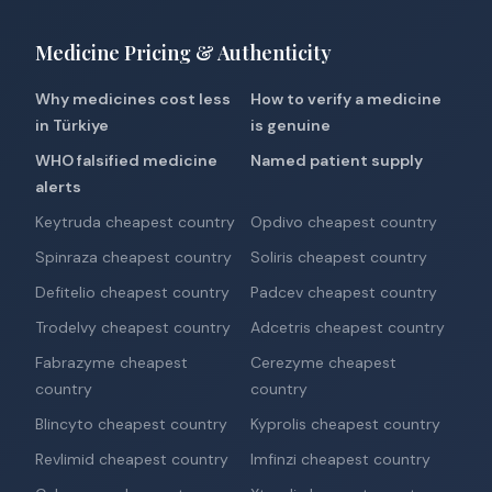
Medicine Pricing & Authenticity
Why medicines cost less
How to verify a medicine
in Türkiye
is genuine
WHO falsified medicine
Named patient supply
alerts
Keytruda cheapest country
Opdivo cheapest country
Spinraza cheapest country
Soliris cheapest country
Defitelio cheapest country
Padcev cheapest country
Trodelvy cheapest country
Adcetris cheapest country
Fabrazyme cheapest
Cerezyme cheapest
country
country
Blincyto cheapest country
Kyprolis cheapest country
Revlimid cheapest country
Imfinzi cheapest country