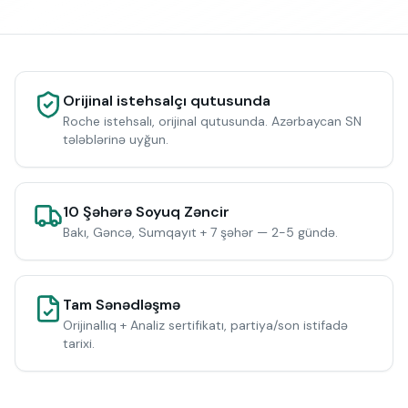
Orijinal istehsalçı qutusunda
Roche istehsalı, orijinal qutusunda. Azərbaycan SN
tələblərinə uyğun.
10 Şəhərə Soyuq Zəncir
Bakı, Gəncə, Sumqayıt + 7 şəhər — 2-5 gündə.
Tam Sənədləşmə
Orijinallıq + Analiz sertifikatı, partiya/son istifadə
tarixi.