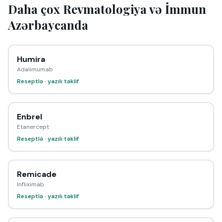
Daha çox Revmatologiya və İmmun
Azərbaycanda
Humira
Adalimumab
Reseptlə · yazılı təklif
Enbrel
Etanercept
Reseptlə · yazılı təklif
Remicade
Infliximab
Reseptlə · yazılı təklif