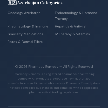
🇦🇿 Azerbaijan Categories
Oncology Azerbaijan
Endocrinology & Hormone
Therapy
Rheumatology & Immune
Hepatitis & Antiviral
Specialty Medications
IV Therapy & Vitamins
Botox & Dermal Fillers
©
2026
Pharmacy Remedy
— All Rights Reserved
Pharmacy Remedy is a registered pharmaceutical trading
company. All products are sourced from authorized
manufacturers and licensed wholesalers. Pharmacy Remedy does
not sell controlled substances and complies with all applicable
pharmaceutical trading regulations.