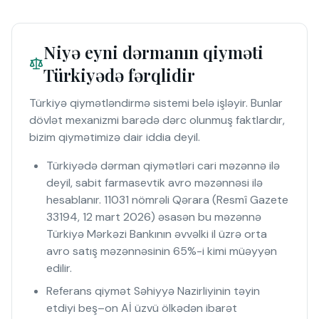
Niyə eyni dərmanın qiyməti
Türkiyədə fərqlidir
Türkiyə qiymətləndirmə sistemi belə işləyir. Bunlar
dövlət mexanizmi barədə dərc olunmuş faktlardır,
bizim qiymətimizə dair iddia deyil.
Türkiyədə dərman qiymətləri cari məzənnə ilə
deyil, sabit farmasevtik avro məzənnəsi ilə
hesablanır. 11031 nömrəli Qərara (Resmî Gazete
33194, 12 mart 2026) əsasən bu məzənnə
Türkiyə Mərkəzi Bankının əvvəlki il üzrə orta
avro satış məzənnəsinin 65%-i kimi müəyyən
edilir.
Referans qiymət Səhiyyə Nazirliyinin təyin
etdiyi beş–on Aİ üzvü ölkədən ibarət