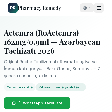
Pharmacy Remedy
PR
Actemra (RoActemra)
162mg/0.9ml — Azərbaycan
Təchizatı 2026
Orijinal Roche Tocilizumab, Revmatologiya və
İmmun kateqoriyası. Bakı, Gəncə, Sumqayıt + 7
şəhərə sənədli çatdırılma.
Yalnız reseptlə
24 saat içində yazılı təklif
📱 WhatsApp Təklif İstə