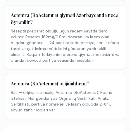
Actemra (RoActemra) qiyməti Azərbaycanda necə
öyrənilir?
Reseptli preparat olduğu üçün rəqəm saytda dərc
edilmir. Resepti, 162mg/0.9ml dozasını və lazım olan
miqdarı göndərin — 24 saat ərzində partiya, son istifadə
tarixi və çatdırılma müddətini göstərən yazılı təklif
alırsınız. Rəqəm Türkiyənin referens qiymət mexanizmi və
o anda mövcud partiya əsasında hesablanır.
Actemra (RoActemra) orijinaldırmı?
Bəli — orijinal istehsalçı Actemra (RoActemra), Roche
istehsalı. Hər göndərişdə Orijinallıq Sertifikatı, Analiz
Sertifikatı, partiya nömrələri və lazım olduqda 2-8°C
soyuq zəncir loqları var.