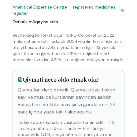
Analytical Expertise Centre — registered medicines
register
Özünüz müqayisə edin.
Beynəlxalq kontekst üçün: RAND Corporation 2022
məlumatlarını təhlil edərək 2024-cü ilin fevralında dərc
etdiyi hesabatda ABŞ qiymətlərinin digər 33 yüksək
gəlirli ölkənin qiymətlərinin 278%-i, orijinal brend
dərmanlar üzrə isə 422%-i olduğunu müəyyən etmişdir.
Qiyməti necə əldə etmək olar
Qiymətləri dərc etmirik. Qiymət doza, flakon
sayı və müalicə kurslarının sayından asılıdır.
Reseptinizi və tibbi arayışınızı göndərin — 24
saat içində yazılı təklif alacaqsınız.
Türkiyə aptek kanalları vasitəsilə təmin edilir
·
İTS
ilə seriya nömrəsi üzrə izlənilir — hər Türkiyə
qutusunda GTIN, seriya nömrəsi, partiya və son