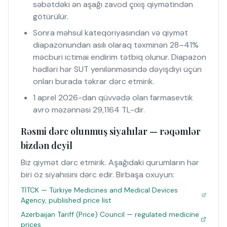
səbətdəki ən aşağı zavod çıxış qiymətindən
götürülür.
Sonra məhsul kateqoriyasından və qiymət
diapazonundan asılı olaraq təxminən 28–41%
məcburi ictimai endirim tətbiq olunur. Diapazon
hədləri hər SUT yenilənməsində dəyişdiyi üçün
onları burada təkrar dərc etmirik.
1 aprel 2026-dan qüvvədə olan farmasevtik
avro məzənnəsi 29,1164 TL-dir.
Rəsmi dərc olunmuş siyahılar — rəqəmlər
bizdən deyil
Biz qiymət dərc etmirik. Aşağıdaki qurumların hər
biri öz siyahısını dərc edir. Birbaşa oxuyun:
TİTCK — Türkiye Medicines and Medical Devices
Agency, published price list
Azerbaijan Tariff (Price) Council — regulated medicine
prices