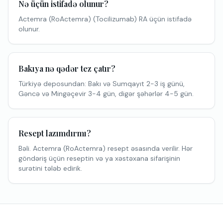
Nə üçün istifadə olunur?
Actemra (RoActemra) (Tocilizumab) RA üçün istifadə
olunur.
Bakıya nə qədər tez çatır?
Türkiyə deposundan: Bakı və Sumqayıt 2-3 iş günü,
Gəncə və Mingəçevir 3-4 gün, digər şəhərlər 4-5 gün.
Resept lazımdırmı?
Bəli. Actemra (RoActemra) resept əsasında verilir. Hər
göndəriş üçün reseptin və ya xəstəxana sifarişinin
surətini tələb edirik.