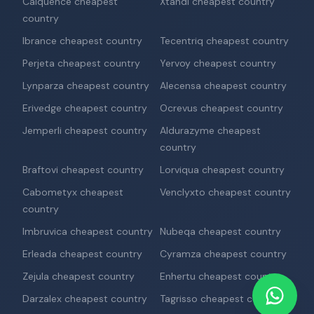
Calquence cheapest
Xtandi cheapest country
country
Ibrance cheapest country
Tecentriq cheapest country
Perjeta cheapest country
Yervoy cheapest country
Lynparza cheapest country
Alecensa cheapest country
Erivedge cheapest country
Ocrevus cheapest country
Jemperli cheapest country
Aldurazyme cheapest
country
Braftovi cheapest country
Lorviqua cheapest country
Cabometyx cheapest
Venclyxto cheapest country
country
Imbruvica cheapest country
Nubeqa cheapest country
Erleada cheapest country
Cyramza cheapest country
Zejula cheapest country
Enhertu cheapest country
Darzalex cheapest country
Tagrisso cheapest country