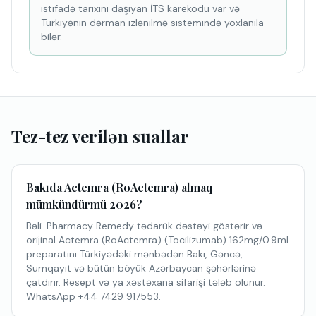
istifadə tarixini daşıyan İTS karekodu var və
Türkiyənin dərman izlənilmə sistemində yoxlanıla
bilər.
Tez-tez verilən suallar
Bakıda Actemra (RoActemra) almaq
mümkündürmü 2026?
Bəli. Pharmacy Remedy tədarük dəstəyi göstərir və
orijinal Actemra (RoActemra) (Tocilizumab) 162mg/0.9ml
preparatını Türkiyədəki mənbədən Bakı, Gəncə,
Sumqayıt və bütün böyük Azərbaycan şəhərlərinə
çatdırır. Resept və ya xəstəxana sifarişi tələb olunur.
WhatsApp +44 7429 917553.