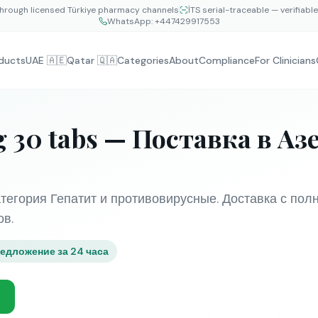
hrough licensed Türkiye pharmacy channels
İTS serial-traceable — verifiabl
WhatsApp:
+447429917553
ducts
UAE 🇦🇪
Qatar 🇶🇦
Categories
About
Compliance
For Clinicians
g 30 tabs — Поставка в А
атегория Гепатит и противовирусные. Доставка с по
ов.
едложение за 24 часа