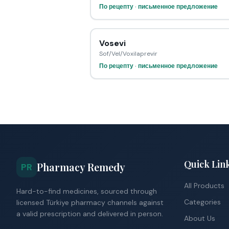
По рецепту · письменное предложение
Vosevi
Sof/Vel/Voxilaprevir
По рецепту · письменное предложение
Quick Lin
Pharmacy Remedy
PR
All Products
Hard-to-find medicines, sourced through
Categories
licensed Türkiye pharmacy channels against
a valid prescription and delivered in person.
About Us