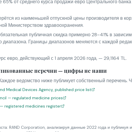
е 65% от среднего курса продажи евро Центрального банк
рётся из наименьшей отпускной цены производителя в кор
ной Министерством здравоохранения.
бязательная публичная скидка примерно 28–41% в зависимо
о диапазона. Границы диапазонов меняются с каждой редак
с евро, действующий с 1 апреля 2026 года, — 29,1164 TL.
ликованные перечни — цифры не наши
Каждое ведомство ниже публикует собственный перечень. Ч
nd Medical Devices Agency, published price list
uncil — regulated medicine prices
 — registered medicines register
ста: RAND Corporation, анализируя данные 2022 года и публикуя и