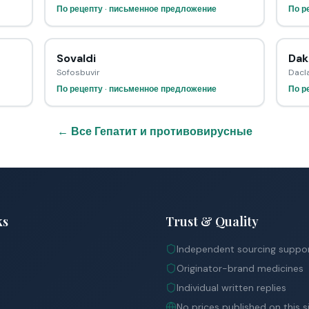
По рецепту · письменное предложение
По р
Sovaldi
Dak
Sofosbuvir
Dacla
По рецепту · письменное предложение
По р
← Все Гепатит и противовирусные
ks
Trust & Quality
Independent sourcing suppo
Originator-brand medicines
Individual written replies
No prices published on this s