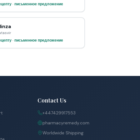
ецепту · письменное предложение
linza
tasvir
ецепту · письменное предложение
Contact Us
rt
+447429917553
pharmacyremedy.com
Worldwide Shipping
ite