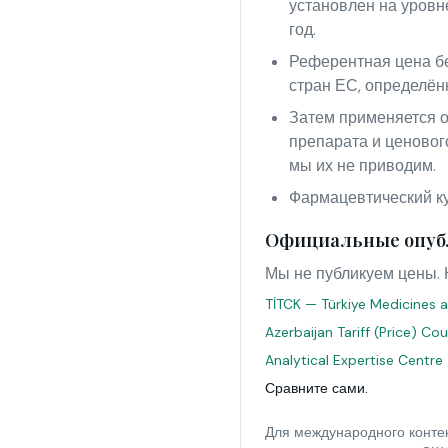
установлен на уровн
год.
Референтная цена бе
стран ЕС, определён
Затем применяется о
препарата и ценовог
мы их не приводим.
Фармацевтический кур
Официальные опуб
Мы не публикуем цены. 
TİTCK — Türkiye Medicines a
Azerbaijan Tariff (Price) Co
Analytical Expertise Centre
Сравните сами.
Для международного контек