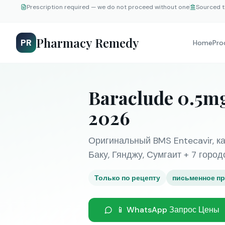
Prescription required — we do not proceed without one
Sourced t
Pharmacy Remedy
PR
Home
Pro
Baraclude 0.5m
2026
Оригинальный BMS Entecavir, к
Баку, Гянджу, Сумгаит + 7 город
Только по рецепту
письменное пр
📱 WhatsApp Запрос Цены