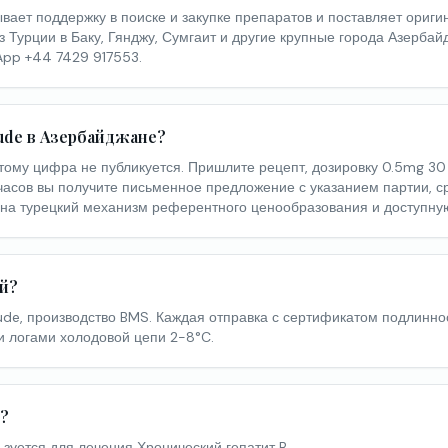
вает поддержку в поиске и закупке препаратов и поставляет ориги
из Турции в Баку, Гянджу, Сумгаит и другие крупные города Азерба
App +44 7429 917553.
lude в Азербайджане?
тому цифра не публикуется. Пришлите рецепт, дозировку 0.5mg 30
часов вы получите письменное предложение с указанием партии, ср
я на турецкий механизм референтного ценообразования и доступну
ый?
ude, производство BMS. Каждая отправка с сертификатом подлинно
и логами холодовой цепи 2-8°C.
я?
ьзуется для лечения Хронический гепатит B.