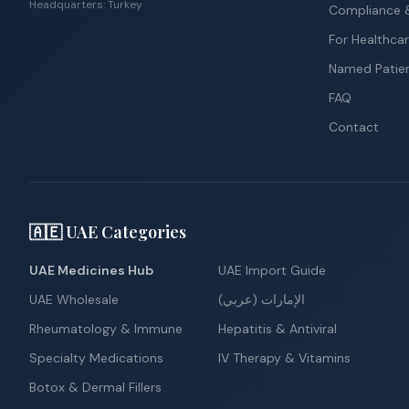
Headquarters: Turkey
Compliance &
For Healthcar
Named Patie
FAQ
Contact
🇦🇪 UAE Categories
UAE Medicines Hub
UAE Import Guide
UAE Wholesale
الإمارات (عربي)
Rheumatology & Immune
Hepatitis & Antiviral
Specialty Medications
IV Therapy & Vitamins
Botox & Dermal Fillers