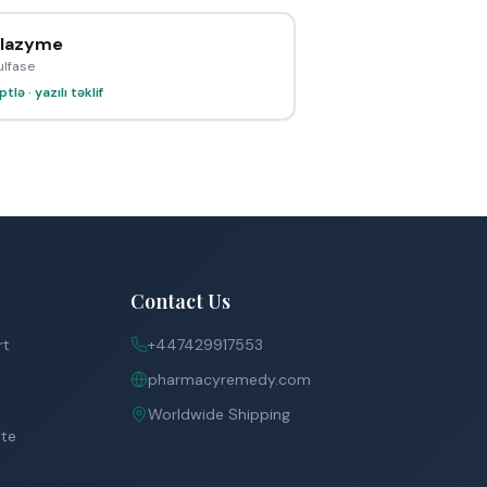
lazyme
ulfase
tlə · yazılı təklif
Contact Us
rt
+447429917553
pharmacyremedy.com
Worldwide Shipping
ite