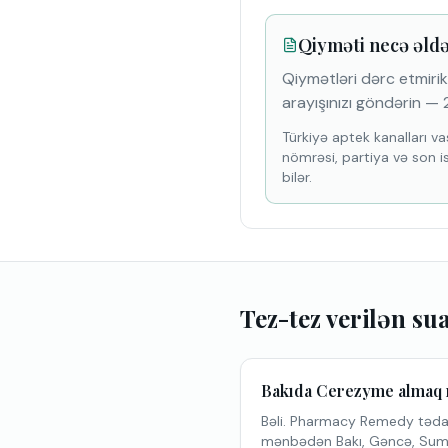
Qiyməti necə əld
Qiymətləri dərc etmirik.
arayışınızı göndərin — 2
Türkiyə aptek kanalları vas
nömrəsi, partiya və son i
bilər.
Tez-tez verilən su
Bakıda Cerezyme alma
Bəli. Pharmacy Remedy tədarü
mənbədən Bakı, Gəncə, Sumqa