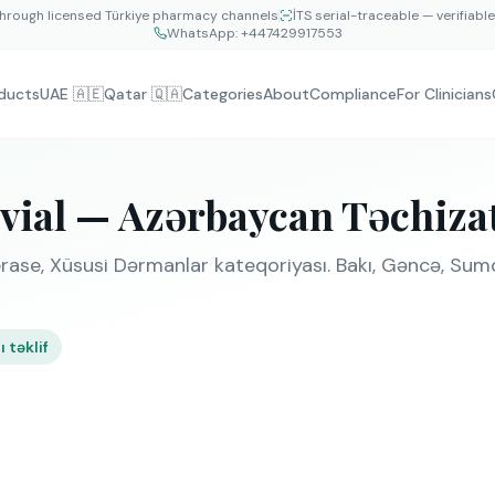
hrough licensed Türkiye pharmacy channels
İTS serial-traceable — verifiabl
WhatsApp:
+447429917553
ducts
UAE 🇦🇪
Qatar 🇶🇦
Categories
About
Compliance
For Clinicians
ial — Azərbaycan Təchiza
rase, Xüsusi Dərmanlar kateqoriyası. Bakı, Gəncə, Sum
 təklif