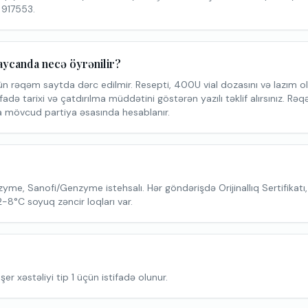
 917553.
ycanda necə öyrənilir?
ün rəqəm saytda dərc edilmir. Resepti, 400U vial dozasını və lazım 
fadə tarixi və çatdırılma müddətini göstərən yazılı təklif alırsınız. Rə
 mövcud partiya əsasında hesablanır.
ezyme, Sanofi/Genzyme istehsalı. Hər göndərişdə Orijinallıq Sertifikatı, 
-8°C soyuq zəncir loqları var.
 xəstəliyi tip 1 üçün istifadə olunur.