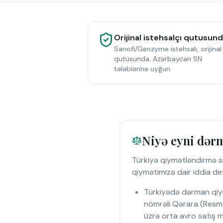
Orijinal istehsalçı qutusun
Sanofi/Genzyme istehsalı, orijinal
qutusunda. Azərbaycan SN
tələblərinə uyğun.
Niyə eyni dərm
Türkiyə qiymətləndirmə si
qiymətimizə dair iddia dey
Türkiyədə dərman qiymə
nömrəli Qərara (Resmî
üzrə orta avro satış 