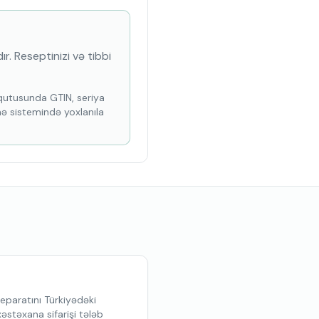
r. Reseptinizi və tibbi
ə qutusunda GTIN, seriya
mə sistemində yoxlanıla
eparatını Türkiyədəki
stəxana sifarişi tələb