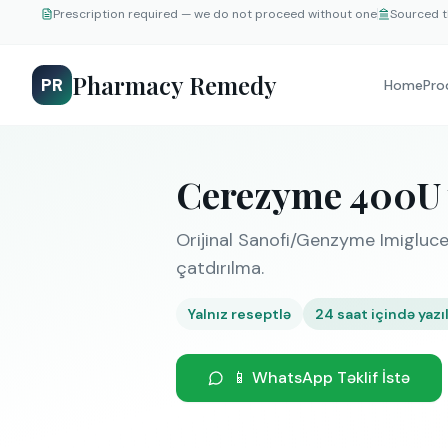
Prescription required — we do not proceed without one
Sourced t
Pharmacy Remedy
PR
Home
Pro
Cerezyme 400U v
Orijinal Sanofi/Genzyme Imigluce
çatdırılma.
Yalnız reseptlə
24 saat içində yazılı
📱 WhatsApp Təklif İstə