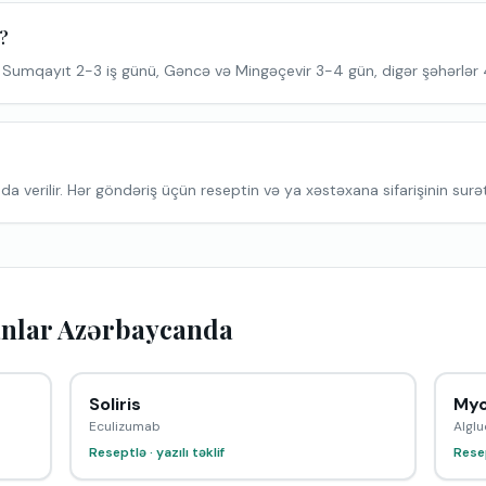
r?
 Sumqayıt 2-3 iş günü, Gəncə və Mingəçevir 3-4 gün, digər şəhərlər
a verilir. Hər göndəriş üçün reseptin və ya xəstəxana sifarişinin surəti
nlar Azərbaycanda
Soliris
Myo
Eculizumab
Alglu
Reseptlə · yazılı təklif
Resep