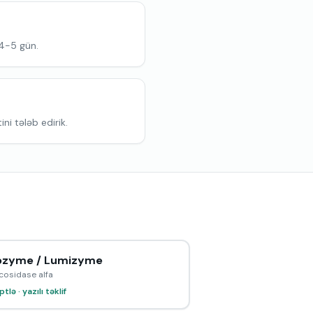
 4-5 gün.
ni tələb edirik.
zyme / Lumizyme
cosidase alfa
tlə · yazılı təklif