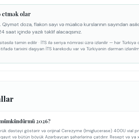
ə etmək olar
 Qiymət doza, flakon sayı və müalicə kurslarının sayından asılıdı
4 saat içində yazılı təklif alacaqsınız.
itəsilə təmin edilir
·
İTS ilə seriya nömrəsi üzrə izlənilir — hər Türkiy
stifadə tarixini daşıyan İTS karekodu var və Türkiyənin dərman izlənil
allar
q mümkündürmü 2026?
k dəstəyi göstərir və orijinal Cerezyme (Imiglucerase) 400U vial pr
yıt və bütün böyük Azərbaycan şəhərlərinə çatdırır. Resept və ya xə