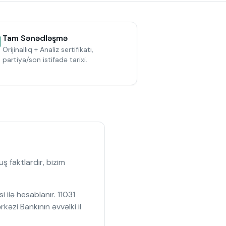
Tam Sənədləşmə
Orijinallıq + Analiz sertifikatı,
partiya/son istifadə tarixi.
 faktlardır, bizim
ilə hesablanır. 11031
zi Bankının əvvəlki il