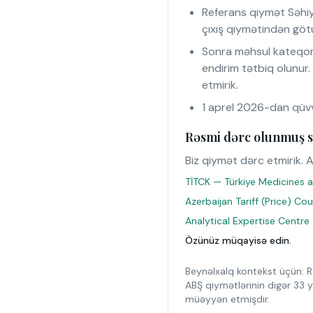
Referans qiymət Səhiy
çıxış qiymətindən götü
Sonra məhsul kateqor
endirim tətbiq olunur
etmirik.
1 aprel 2026-dan qüvv
Rəsmi dərc olunmuş s
Biz qiymət dərc etmirik. A
TİTCK — Türkiye Medicines a
Azerbaijan Tariff (Price) Co
Analytical Expertise Centre
Özünüz müqayisə edin.
Beynəlxalq kontekst üçün: R
ABŞ qiymətlərinin digər 33 y
müəyyən etmişdir.