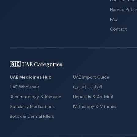
Named Patie
FAQ
Contact
🇦🇪 UAE Categories
UAE Medicines Hub
UAE Import Guide
UAE Wholesale
الإمارات (عربي)
Rheumatology & Immune
Hepatitis & Antiviral
Specialty Medications
IV Therapy & Vitamins
Botox & Dermal Fillers