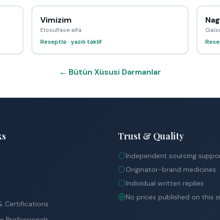
Vimizim
Nag
Elosulfase alfa
Gals
Reseptlə · yazılı təklif
Resep
← Bütün Xüsusi Dərmanlar
ks
Trust & Quality
Independent sourcing suppo
Originator-brand medicines
Individual written replies
No prices published on this s
 Certifications
e Professionals