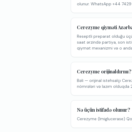
olunur. WhatsApp +44 7429
Cerezyme qiyməti Azərba
Reseptli preparat olduğu üç
saat ərzində partiya, son isti
qiymət mexanizmi və o anda
Cerezyme orijinaldırmı?
Bəli — orijinal istehsalçı Cer
nömrələri və lazım olduqda 2
Nə üçün istifadə olunur?
Cerezyme (Imiglucerase) Qoşer