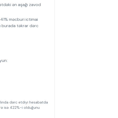
bətdəki ən aşağı zavod
41% məcburi ictimai
ı burada təkrar dərc
uyun:
alında dərc etdiyi hesabatda
üzrə isə 422%-i olduğunu