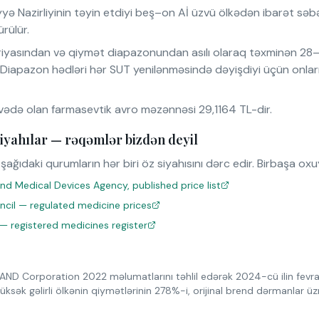
yə Nazirliyinin təyin etdiyi beş–on Aİ üzvü ölkədən ibarət sə
rülür.
iyasından və qiymət diapazonundan asılı olaraq təxminən 28–
. Diapazon hədləri hər SUT yenilənməsində dəyişdiyi üçün onlar
ədə olan farmasevtik avro məzənnəsi 29,1164 TL-dir.
iyahılar — rəqəmlər bizdən deyil
şağıdaki qurumların hər biri öz siyahısını dərc edir. Birbaşa ox
nd Medical Devices Agency, published price list
uncil — regulated medicine prices
 — registered medicines register
AND Corporation 2022 məlumatlarını təhlil edərək 2024-cü ilin fevr
üksək gəlirli ölkənin qiymətlərinin 278%-i, orijinal brend dərmanlar 