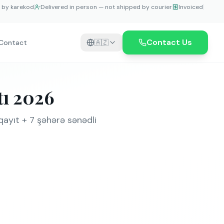
e by karekod
Delivered in person — not shipped by courier
Invoiced
Contact Us
Contact
🇦🇿
tı 2026
qayıt + 7 şəhərə sənədli