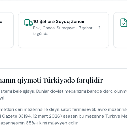
da
10 Şəhərə Soyuq Zəncir
Bakı, Gəncə, Sumqayıt + 7 şəhər — 2-
5 gündə.
anın qiyməti Türkiyədə fərqlidir
stemi belə işləyir. Bunlar dövlət mexanizmi barədə dərc olunmuş
il.
tləri cari məzənnə ilə deyil, sabit farmasevtik avro məzənnəsi 
 Gazete 33194, 12 mart 2026) əsasən bu məzənnə Türkiyə Mərkə
məzənnəsinin 65%-i kimi müəyyən edilir.