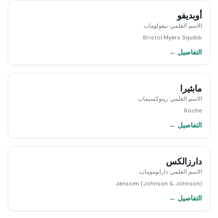
أوبديفو
الاسم العلمي
:
نيفولوماب
Bristol Myers Squibb
التفاصيل ←
مابثيرا
الاسم العلمي
:
ريتوكسيماب
Roche
التفاصيل ←
دارزالكس
الاسم العلمي
:
داراتوموماب
Janssen (Johnson & Johnson)
التفاصيل ←