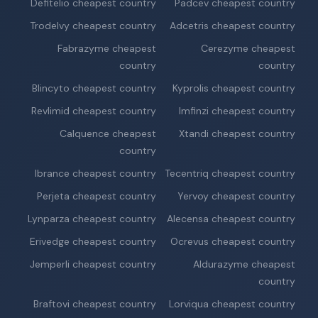
Defitelio cheapest country
Padcev cheapest country
Trodelvy cheapest country
Adcetris cheapest country
Fabrazyme cheapest
Cerezyme cheapest
country
country
Blincyto cheapest country
Kyprolis cheapest country
Revlimid cheapest country
Imfinzi cheapest country
Calquence cheapest
Xtandi cheapest country
country
Ibrance cheapest country
Tecentriq cheapest country
Perjeta cheapest country
Yervoy cheapest country
Lynparza cheapest country
Alecensa cheapest country
Erivedge cheapest country
Ocrevus cheapest country
Jemperli cheapest country
Aldurazyme cheapest
country
Braftovi cheapest country
Lorviqua cheapest country