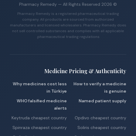
Pharmacy Remedy
— All Rights Reserved
2026
©
Pharmacy Remedy is a registered pharmaceutical trading
company. All products are sourced from authorized
manufacturers and licensed wholesalers. Pharmacy Remedy does
not sell controlled substances and complies with all applicable
pharmaceutical trading regulations.
Medicine Pricing & Authenticity
Why medicines cost less
How to verify a medicine
in Türkiye
is genuine
WHO falsified medicine
Named patient supply
alerts
Keytruda cheapest country
Opdivo cheapest country
Spinraza cheapest country
Soliris cheapest country