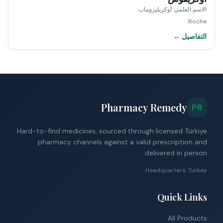
الاسم العلمي
:
أوكريليزوماب
Roche
التفاصيل ←
Pharmacy Remedy
PR
Hard-to-find medicines, sourced through licensed Türkiye
pharmacy channels against a valid prescription and
delivered in person.
Headquarters: Turkey
Quick Links
All Products