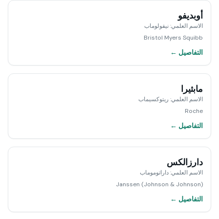
أوبديفو
الاسم العلمي
:
نيفولوماب
Bristol Myers Squibb
التفاصيل ←
مابثيرا
الاسم العلمي
:
ريتوكسيماب
Roche
التفاصيل ←
دارزالكس
الاسم العلمي
:
داراتوموماب
Janssen (Johnson & Johnson)
التفاصيل ←