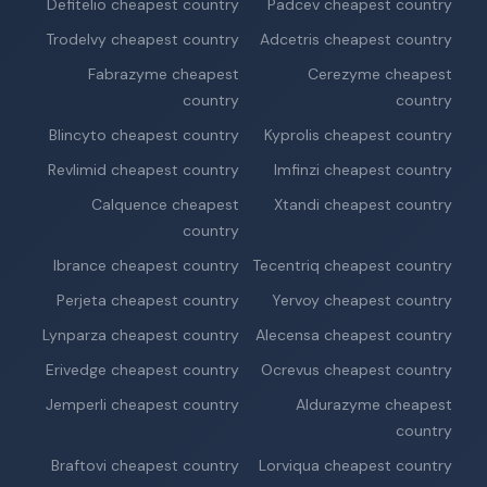
Defitelio cheapest country
Padcev cheapest country
Trodelvy cheapest country
Adcetris cheapest country
Fabrazyme cheapest
Cerezyme cheapest
country
country
Blincyto cheapest country
Kyprolis cheapest country
Revlimid cheapest country
Imfinzi cheapest country
Calquence cheapest
Xtandi cheapest country
country
Ibrance cheapest country
Tecentriq cheapest country
Perjeta cheapest country
Yervoy cheapest country
Lynparza cheapest country
Alecensa cheapest country
Erivedge cheapest country
Ocrevus cheapest country
Jemperli cheapest country
Aldurazyme cheapest
country
Braftovi cheapest country
Lorviqua cheapest country