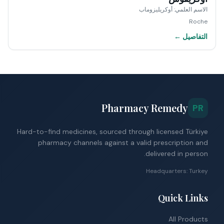
الاسم العلمي
:
أوكريليزوماب
Roche
التفاصيل ←
Pharmacy Remedy
PR
Hard-to-find medicines, sourced through licensed Türkiye
pharmacy channels against a valid prescription and
delivered in person.
Headquarters: Turkey
Quick Links
All Products