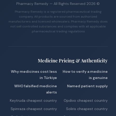
Pharmacy Remedy
— All Rights Reserved
2026
©
Pharmacy Remedy is a registered pharmaceutical trading
company. All products are sourced from authorized
manufacturers and licensed wholesalers. Pharmacy Remedy does
not sell controlled substances and complies with all applicable
pharmaceutical trading regulations.
Medicine Pricing & Authenticity
Why medicines cost less
How to verify a medicine
in Türkiye
is genuine
WHO falsified medicine
Named patient supply
alerts
Keytruda cheapest country
Opdivo cheapest country
Spinraza cheapest country
Soliris cheapest country