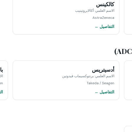
كالكينس
الاسم العلمي
:
أكالابروتينيب
AstraZeneca
التفاصيل ←
أدسيتريس
با
الاسم العلمي
:
برنتوكسيماب فيدوتين
ال
en
Takeda / Seagen
التفاصيل ←
ال