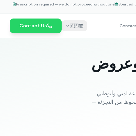
Prescription required — we do not proceed without one
Sourced t
Contact Us
🇦🇪
Contac
— التوفر وعروض
ء أورام أصلي من قنوات صيدلانية تركية. توصيل مبرّد 24–48 ساعة لدبي وأبوظبي
لحوظ من التجزئة —