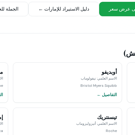
ى عرض سعر
دليل الاستيراد للإمارات ←
الجملة لل
يش)
أوبديفو
ما
الاسم العلمي
:
نيفولوماب
ال
he
Bristol Myers Squibb
التفاصيل ←
ال
تيسنتريك
إم
الاسم العلمي
:
أتيزوليزوماب
ال
ca
Roche