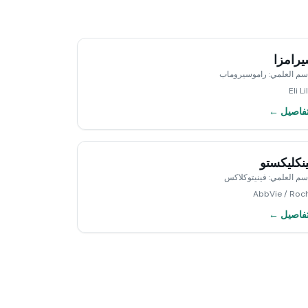
رامزا
اسم العلمي
:
راموسيروماب
Eli Li
تفاصيل ←
نكليكستو
اسم العلمي
:
فينيتوكلاكس
AbbVie / Roc
تفاصيل ←