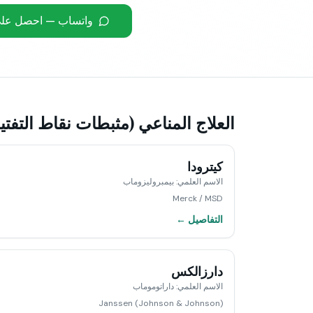
واتساب — احصل عل
العلاج المناعي (مثبطات نقاط التفت
كيترودا
الاسم العلمي
:
بيمبروليزوماب
Merck / MSD
التفاصيل ←
دارزالكس
الاسم العلمي
:
داراتوموماب
Janssen (Johnson & Johnson)