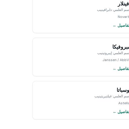
فينلار
اسم العلمي
:
دابرافينيب
Novart
تفاصيل ←
بروفيكا
اسم العلمي
:
إيبروتينيب
Janssen / AbbV
تفاصيل ←
سباتا
اسم العلمي
:
غيلتيريتينيب
Astell
تفاصيل ←