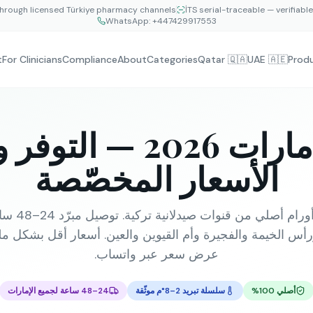
hrough licensed Türkiye pharmacy channels
İTS serial-traceable — verifiabl
WhatsApp:
+447429917553
t
For Clinicians
Compliance
About
Categories
Qatar 🇶🇦
UAE 🇦🇪
Prod
أدوية الإمارات 2026 
الأسعار المخصّصة
أكثر من 50 دوا
أس الخيمة والفجيرة وأم القيوين والعين. أسعار أقل بشكل م
عرض سعر عبر واتساب.
أصلي 100%
سلسلة تبريد 2–8°م موثّقة
24–48 ساعة لجميع الإمارات