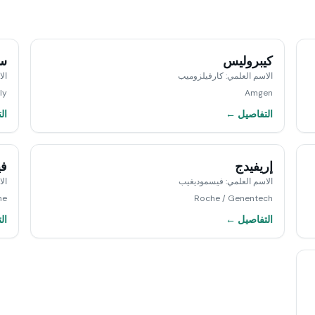
كيبروليس
سي
الاسم العلمي
:
كارفيلزوميب
ال
lly
Amgen
التفاصيل ←
ال
إريفيدج
في
الاسم العلمي
:
فيسموديغيب
ال
he
Roche / Genentech
التفاصيل ←
ال