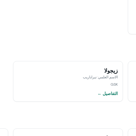
زيجولا
الاسم العلمي
:
نيراباريب
GSK
التفاصيل ←