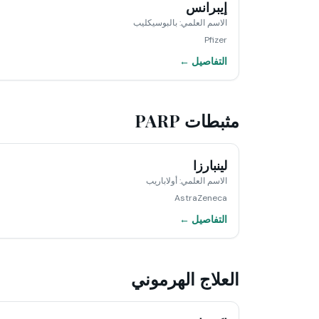
إيبرانس
الاسم العلمي
:
بالبوسيكليب
Pfizer
التفاصيل ←
مثبطات PARP
لينبارزا
الاسم العلمي
:
أولاباريب
AstraZeneca
التفاصيل ←
العلاج الهرموني