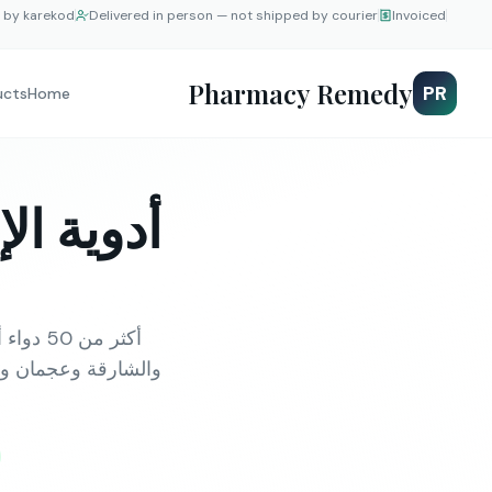
e by karekod
Delivered in person — not shipped by courier
Invoiced
Pharmacy Remedy
PR
ucts
Home
والشارقة وعجمان ور