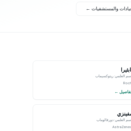
عيادات والمستشفيات ←
بثيرا
اسم العلمي
:
ريتوكسيماب
Roc
تفاصيل ←
فينزي
اسم العلمي
:
دورفالوماب
AstraZene