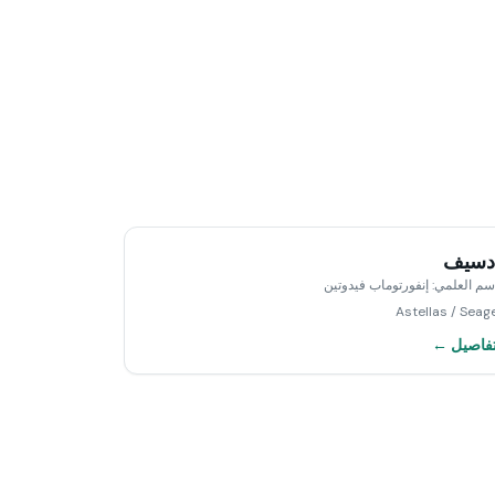
دسيف
اسم العلمي
:
إنفورتوماب فيدوتين
Astellas / Seag
تفاصيل ←