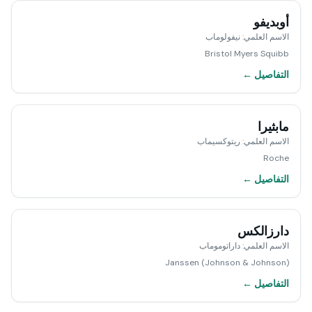
أوبديفو
الاسم العلمي
:
نيفولوماب
Bristol Myers Squibb
التفاصيل ←
مابثيرا
الاسم العلمي
:
ريتوكسيماب
Roche
التفاصيل ←
دارزالكس
الاسم العلمي
:
داراتوموماب
Janssen (Johnson & Johnson)
التفاصيل ←