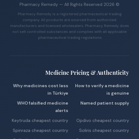
Pharmacy Remedy
— All Rights Reserved
2026
©
Pharmacy Remedy is a registered pharmaceutical trading
company. All products are sourced from authorized
manufacturers and licensed wholesalers. Pharmacy Remedy does
not sell controlled substances and complies with all applicable
pharmaceutical trading regulations.
Medicine Pricing & Authenticity
Why medicines cost less
How to verify a medicine
in Türkiye
is genuine
WHO falsified medicine
Named patient supply
alerts
Keytruda cheapest country
Opdivo cheapest country
Spinraza cheapest country
Soliris cheapest country