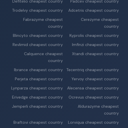
Defitelio cheapest country
Padcev cheapest country
Trodelvy cheapest country
Adcetris cheapest country
Fabrazyme cheapest
Cerezyme cheapest
country
country
Blincyto cheapest country
Kyprolis cheapest country
Revlimid cheapest country
Imfinzi cheapest country
Calquence cheapest
Xtandi cheapest country
country
Ibrance cheapest country
Tecentriq cheapest country
Perjeta cheapest country
Yervoy cheapest country
Lynparza cheapest country
Alecensa cheapest country
Erivedge cheapest country
Ocrevus cheapest country
Jemperli cheapest country
Aldurazyme cheapest
country
Braftovi cheapest country
Lorviqua cheapest country