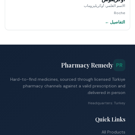
الاسم العلمي
:
أوكريليزوماب
Roche
التفاصيل ←
Pharmacy Remedy
PR
Hard-to-find medicines, sourced through licensed Türkiye
pharmacy channels against a valid prescription and
delivered in person.
Headquarters: Turkey
Quick Links
All Products