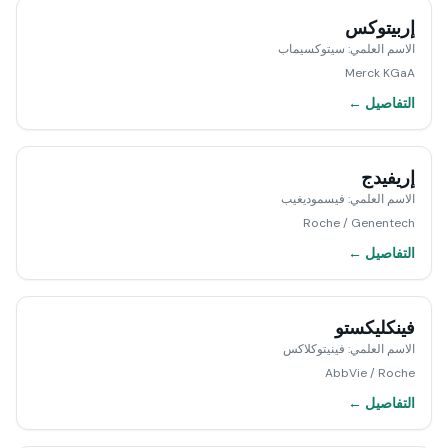
إربيتوكس
الاسم العلمي
:
سيتوكسيماب
Merck KGaA
التفاصيل ←
إريفيدج
الاسم العلمي
:
فيسموديغيب
Roche / Genentech
التفاصيل ←
فينكليكستو
الاسم العلمي
:
فينيتوكلاكس
AbbVie / Roche
التفاصيل ←