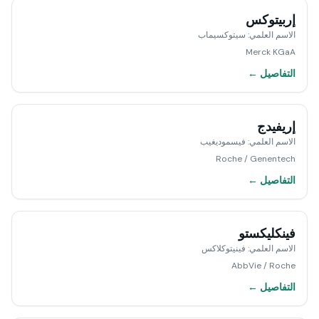
إربيتوكس
الاسم العلمي
:
سيتوكسيماب
Merck KGaA
التفاصيل ←
إريفيدج
الاسم العلمي
:
فيسموديغيب
Roche / Genentech
التفاصيل ←
فينكليكستو
الاسم العلمي
:
فينيتوكلاكس
AbbVie / Roche
التفاصيل ←