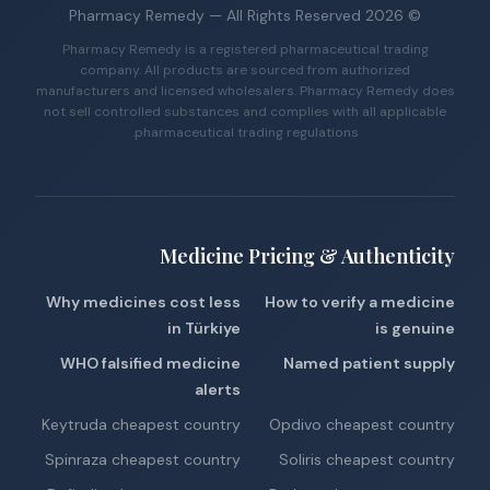
Pharmacy Remedy
— All Rights Reserved
2026
©
Pharmacy Remedy is a registered pharmaceutical trading
company. All products are sourced from authorized
manufacturers and licensed wholesalers. Pharmacy Remedy does
not sell controlled substances and complies with all applicable
pharmaceutical trading regulations.
Medicine Pricing & Authenticity
Why medicines cost less
How to verify a medicine
in Türkiye
is genuine
WHO falsified medicine
Named patient supply
alerts
Keytruda cheapest country
Opdivo cheapest country
Spinraza cheapest country
Soliris cheapest country