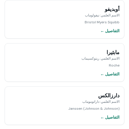
أوبديفو
الاسم العلمي
:
نيفولوماب
Bristol Myers Squibb
التفاصيل ←
مابثيرا
الاسم العلمي
:
ريتوكسيماب
Roche
التفاصيل ←
دارزالكس
الاسم العلمي
:
داراتوموماب
Janssen (Johnson & Johnson)
التفاصيل ←