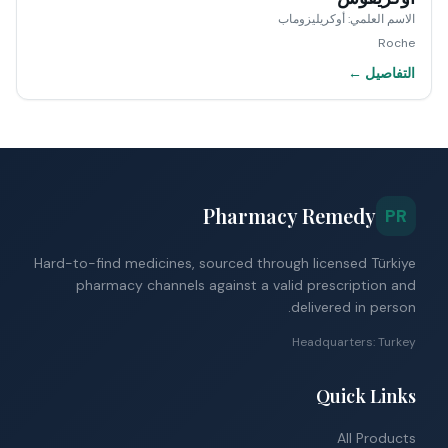
الاسم العلمي
:
أوكريليزوماب
Roche
التفاصيل ←
Pharmacy Remedy
PR
Hard-to-find medicines, sourced through licensed Türkiye
pharmacy channels against a valid prescription and
delivered in person.
Headquarters: Turkey
Quick Links
All Products