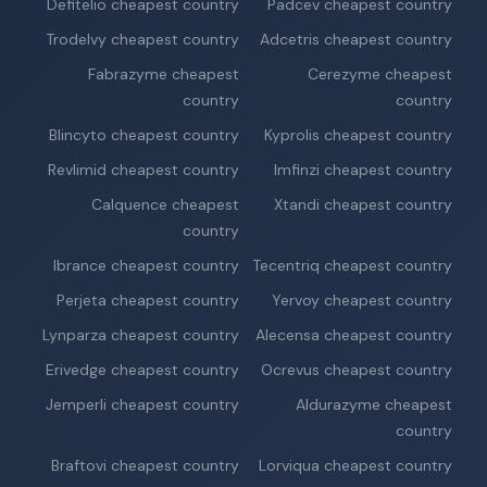
Defitelio cheapest country
Padcev cheapest country
Trodelvy cheapest country
Adcetris cheapest country
Fabrazyme cheapest
Cerezyme cheapest
country
country
Blincyto cheapest country
Kyprolis cheapest country
Revlimid cheapest country
Imfinzi cheapest country
Calquence cheapest
Xtandi cheapest country
country
Ibrance cheapest country
Tecentriq cheapest country
Perjeta cheapest country
Yervoy cheapest country
Lynparza cheapest country
Alecensa cheapest country
Erivedge cheapest country
Ocrevus cheapest country
Jemperli cheapest country
Aldurazyme cheapest
country
Braftovi cheapest country
Lorviqua cheapest country