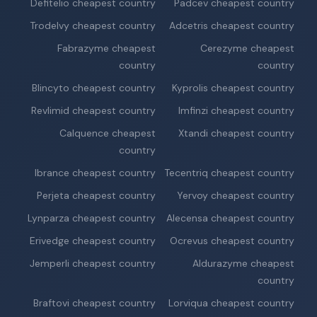
Defitelio cheapest country
Padcev cheapest country
Trodelvy cheapest country
Adcetris cheapest country
Fabrazyme cheapest
Cerezyme cheapest
country
country
Blincyto cheapest country
Kyprolis cheapest country
Revlimid cheapest country
Imfinzi cheapest country
Calquence cheapest
Xtandi cheapest country
country
Ibrance cheapest country
Tecentriq cheapest country
Perjeta cheapest country
Yervoy cheapest country
Lynparza cheapest country
Alecensa cheapest country
Erivedge cheapest country
Ocrevus cheapest country
Jemperli cheapest country
Aldurazyme cheapest
country
Braftovi cheapest country
Lorviqua cheapest country