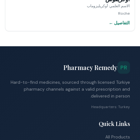
الاسم العلمي
:
أوكريليزوماب
Roche
التفاصيل ←
Pharmacy Remedy
PR
Hard-to-find medicines, sourced through licensed Türkiye
pharmacy channels against a valid prescription and
delivered in person.
Headquarters: Turkey
Quick Links
All Products