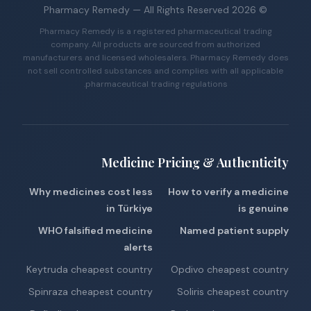
Pharmacy Remedy
— All Rights Reserved
2026
©
Pharmacy Remedy is a registered pharmaceutical trading
company. All products are sourced from authorized
manufacturers and licensed wholesalers. Pharmacy Remedy does
not sell controlled substances and complies with all applicable
pharmaceutical trading regulations.
Medicine Pricing & Authenticity
Why medicines cost less
How to verify a medicine
in Türkiye
is genuine
WHO falsified medicine
Named patient supply
alerts
Keytruda cheapest country
Opdivo cheapest country
Spinraza cheapest country
Soliris cheapest country