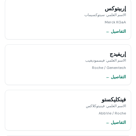
إربيتوكس
الاسم العلمي
:
سيتوكسيماب
Merck KGaA
التفاصيل ←
إريفيدج
الاسم العلمي
:
فيسموديغيب
Roche / Genentech
التفاصيل ←
فينكليكستو
الاسم العلمي
:
فينيتوكلاكس
AbbVie / Roche
التفاصيل ←