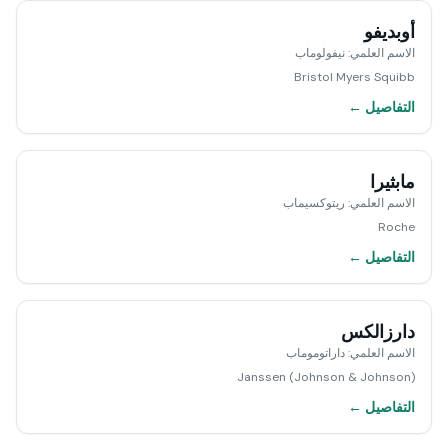
أوبديفو
الاسم العلمي
:
نيفولوماب
Bristol Myers Squibb
التفاصيل ←
مابثيرا
الاسم العلمي
:
ريتوكسيماب
Roche
التفاصيل ←
دارزالكس
الاسم العلمي
:
داراتوموماب
Janssen (Johnson & Johnson)
التفاصيل ←