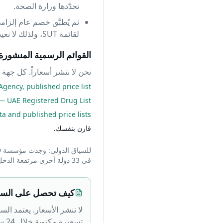
تحدّدها وزارة الصحة.
لقائمة SUT، ولذلك لا نعيد نشرها هنا.
القوائم الرسمية المنشورة
نحن لا ننشر أسعاراً. كل جهة أ
gency, published price list
 UAE Registered Drug List
 and published price lists
قارن بنفسك.
في 33 دولة أخرى مرتفعة الدخل، وترتفع إلى 422% للأدوية الأصلية ذات الاسم التجاري.
كيف تحصل على الس
لا ننشر الأسعار. يعتمد ال
تسعيرة مكتوبة خلال 24 ساعة.