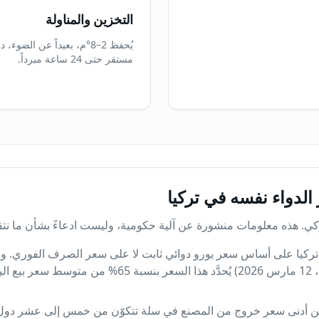
التخزين والمناولة
يُحفظ 2–8°م، بعيداً عن الض
مستقر حتى 24 ساعة مبرداً.
الدواء نفسه في تركيا
ركي. هذه معلومات منشورة عن آلية حكومية، وليست ادعاءً بشأن ما نتق
(الجريدة الرسمية 33194، 12 مارس 2026) يُحدَّد هذا السعر 
ن أدنى سعر خروج من المصنع في سلة تتكوّن من خمس إلى عشر دول أع