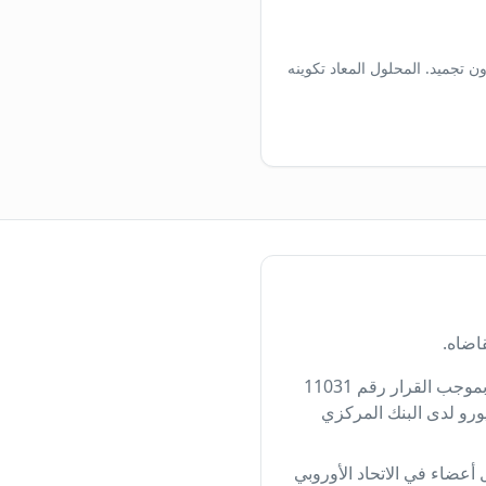
وء، دون تجميد. المحلول المعاد تكوينه
اضاه.
تُحسب أسعار الأدوية في تركيا على أساس سعر يورو دوائي ثابت لا على سعر الصرف الفوري. وبموجب القرار رقم 11031
بنسبة 65% من متوسط سعر بيع اليورو لدى البنك المركزي
ضاء في الاتحاد الأوروبي