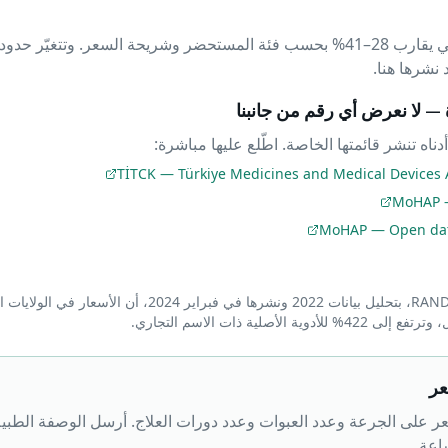
ثم يُطبَّق خصم عام إلزامي يقارب 28–41% بحسب فئة المستحضر وشريحة السعر. وت
 — لا نعرض أي رقم من جانبنا
دناه تنشر قائمتها الخاصة. اطّلع عليها مباشرة:
TİTCK — Türkiye Medicines and Medical Devices A
MoHAP —
MoHAP — Open data
عر
سعر على الجرعة وعدد العبوات وعدد دورات العلاج. أرسل الوصفة الطبي