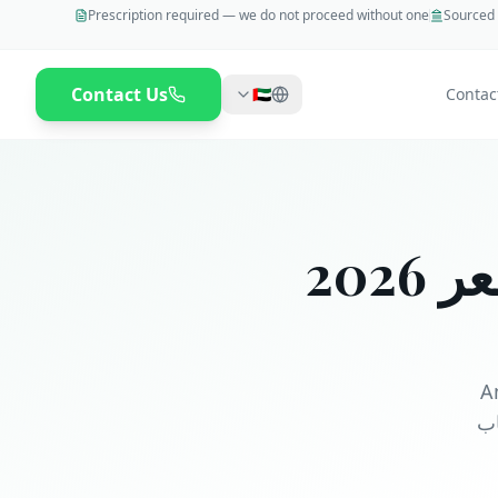
Prescription required — we do not proceed without one
Sourced 
Contact Us
🇦🇪
Contac
202
لدولة السبع. منتج Amgen
اب