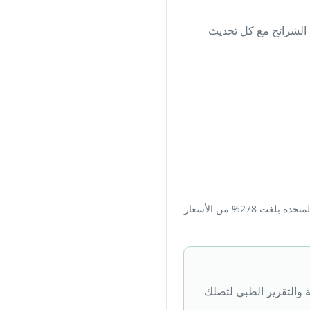
تغيّر حدود الشرائح مع كل تحديث
للسياق الدولي: وجدت مؤسسة RAND، بتحليل بيانات 2022 ونشرها في فبراير 2024، أن الأسعار في الولايات المتحدة بلغت 278% من الأسعار
ة والتقرير الطبي لتصلك