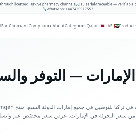
through licensed Türkiye pharmacy channels
İTS serial-traceable — verifiable
WhatsApp:
+447429917553
t
For Clinicians
Compliance
About
Categories
Qatar 🇶🇦
UAE 🇦🇪
Product
مارات — التوفر والسعر 6
كيبروليس من قنوات صيدلانية مرخّصة في تركيا للتوصيل في جميع إمارات ا
من سعر التجزئة في الإمارات. عرض سعر مخصّص عبر واتس