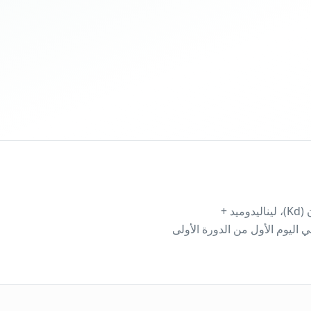
مثبط بروتيازوم من الجيل الثاني للورم النقيوي المتعدد المنتكس/المقاوم — بالتشارك مع ديكساميثازون (Kd)، ليناليدوميد +
ثازون (KRd)، أو داراتوموماب + ديكساميثازون (KdD). الجرعة الأسبوعية القياسية: 20 مغ/م² في اليوم الأول من الدورة الأولى