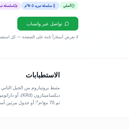
أصلي
سلسلة تبريد 2–8°م
سلسلة تبري
تواصل عبر واتساب
لا نعرض أسعاراً ثابتة على الصفحة — كل استف
الاستطبابات
ثم 70 مغ/م²؛ أو جدول مرتين أسبوعياً 20/27 أو 20/56 مغ/م².