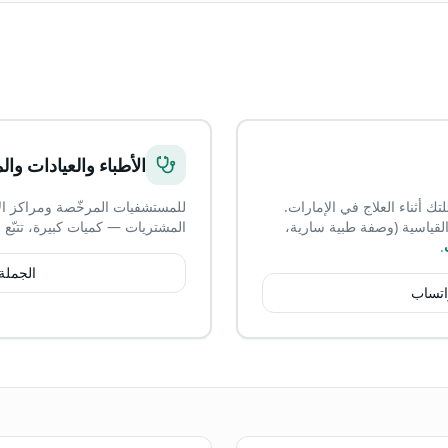
الأطباء والعيادات وا
ك أثناء العلاج في الإمارات.
للمستشفيات المرخّصة ومراكز ال
اعدك على استكمال مستندات MOHAP القياسية (وصفة طبية سارية،
المشتريات — كميات كبيرة، تتبّع 
.
الجملة
اتساب