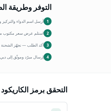
التوفر وطريقة ال
1
أرسل اسم الدواء والتركيز و
2
استلم عرض سعر مكتوب مخص
3
أكد الطلب — نجهّز الشحنة 
4
إرسال مبرّد وموثّق إلى دبي 
التحقق برمز الكاريكود (İTS