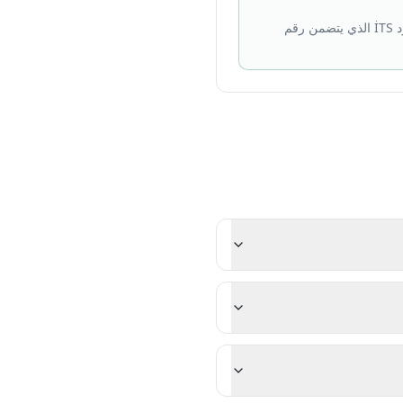
قابل للتتبع بالرقم التسلسلي عبر نظام İTS — تحمل كل عبوة تركية كود İTS الذي يتضمن رقم